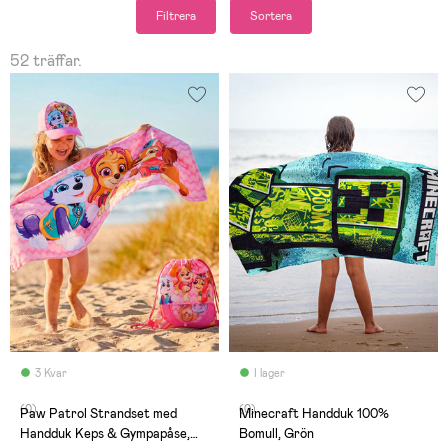
Filtrera
Sortera
52 träffar.
3 Kvar
I lager
(0)
(0)
Paw Patrol Strandset med
Minecraft Handduk 100%
Handduk Keps & Gympapåse,
Bomull, Grön