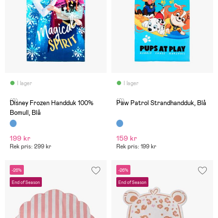
I lager
I lager
(0)
(0)
Disney Frozen Handduk 100%
Paw Patrol Strandhandduk, Blå
Bomull, Blå
199 kr
159 kr
Rek pris: 299 kr
Rek pris: 199 kr
-26%
-26%
End of Season
End of Season