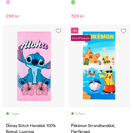
Rosa
299 kr
329 kr
-11%
End of Season
I lager
8 Kvar
(0)
(0)
Disney Stitch Handduk 100%
Pokémon Strandhandduk,
Bomull, Ljusrosa
Flerfärgad