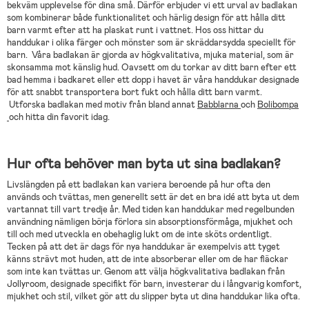
bekväm upplevelse för dina små. Därför erbjuder vi ett urval av badlakan
som kombinerar både funktionalitet och härlig design för att hålla ditt
barn varmt efter att ha plaskat runt i vattnet. Hos oss hittar du
handdukar i olika färger och mönster som är skräddarsydda speciellt för
barn. Våra badlakan är gjorda av högkvalitativa, mjuka material, som är
skonsamma mot känslig hud. Oavsett om du torkar av ditt barn efter ett
bad hemma i badkaret eller ett dopp i havet är våra handdukar designade
för att snabbt transportera bort fukt och hålla ditt barn varmt.
Utforska badlakan med motiv från bland annat
Babblarna
och
Bolibompa
och hitta din favorit idag.
Hur ofta behöver man byta ut sina badlakan?
Livslängden på ett badlakan kan variera beroende på hur ofta den
används och tvättas, men generellt sett är det en bra idé att byta ut dem
vartannat till vart tredje år. Med tiden kan handdukar med regelbunden
användning nämligen börja förlora sin absorptionsförmåga, mjukhet och
till och med utveckla en obehaglig lukt om de inte sköts ordentligt.
Tecken på att det är dags för nya handdukar är exempelvis att tyget
känns strävt mot huden, att de inte absorberar eller om de har fläckar
som inte kan tvättas ur. Genom att välja högkvalitativa badlakan från
Jollyroom, designade specifikt för barn, investerar du i långvarig komfort,
mjukhet och stil, vilket gör att du slipper byta ut dina handdukar lika ofta.