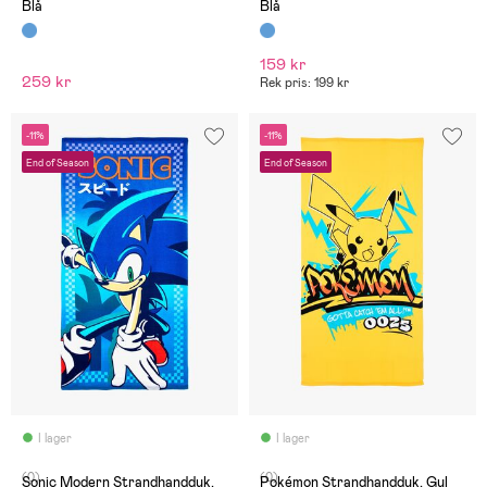
Blå
Blå
159 kr
259 kr
Rek pris: 199 kr
-11%
-11%
End of Season
End of Season
I lager
I lager
(0)
(0)
Sonic Modern Strandhandduk,
Pokémon Strandhandduk, Gul