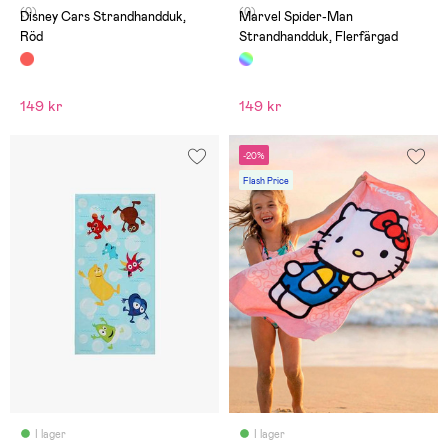
(0)
(0)
Disney Cars Strandhandduk,
Marvel Spider-Man
Röd
Strandhandduk, Flerfärgad
149 kr
149 kr
-20%
Flash Price
I lager
I lager