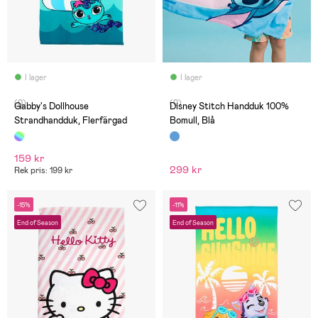
I lager
I lager
(0)
(0)
Gabby's Dollhouse
Disney Stitch Handduk 100%
Strandhandduk, Flerfärgad
Bomull, Blå
159 kr
299 kr
Rek pris: 199 kr
-15%
-11%
End of Season
End of Season