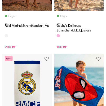
I lager
I lager
(0)
(0)
Real Madrid Strandhandduk, Vit
Gabby's Dollhouse
Strandhandduk, Ljusrosa
299 kr
199 kr
Nyhet