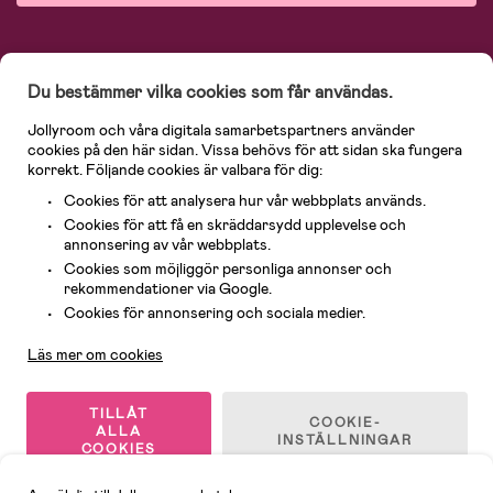
På Jollyroom.se hittar du ett stort utbud av produkter för barnfamiljen.
Hos
oss handlar du snabbt, enkelt och alltid till bra priser.
Med 365 dagars öppet
Du bestämmer vilka cookies som får användas.
köp och en mycket kompetent kundtjänst kan du känna dig trygg att handla
hos oss. I vårt sortiment hittar du barnvagnar, bilstolar, kläder för barn och
Jollyroom och våra digitala samarbetspartners använder
baby, produkter för mamman, massor av inspirerande inredning, leksaker,
babyprodukter och mycket mer. Vi erbjuder produkter från välkända
cookies på den här sidan. Vissa behövs för att sidan ska fungera
varumärken så som Britax, Maxi-Cosi, Baby Jogger, BabyBjörn, Didriksons,
korrekt. Följande cookies är valbara för dig:
KidKraft, Ergobaby, Philips Avent, Neonate, Cybex, LEGO och många fler.
Cookies för att analysera hur vår webbplats används.
Välkommen in och kika runt i Nordens största barn- och babybutik på nätet!
Cookies för att få en skräddarsydd upplevelse och
annonsering av vår webbplats.
Cookies som möjliggör personliga annonser och
rekommendationer via Google.
Kundservice
Cookies för annonsering och sociala medier.
Läs mer om cookies
TILLÅT
© 2026 Jollyroom AB. Alla rättigheter reserverade.
COOKIE-
ALLA
INSTÄLLNINGAR
COOKIES