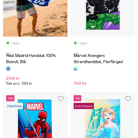
I lager
I lager
(0)
(0)
Real Madrid Handduk 100%
Marvel Avengers
Bomull, Blå
Strandhandduk, Flerfärgad
249 kr
149 kr
Rek pris: 329 kr
-13%
-11%
Flash Price
End of Season