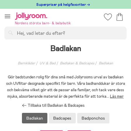
Hoppa
Superpriser på helgfavoriter →
till
innehållet
Nordens största barn- & babybutik
Sök
Badlakan
Barnkläder
UV & Bad
Badlakan & Badcapes
Badlakan
Gör badstunden rolig för dina små med Jollyrooms urval av badlakan
och UVfiltar designade specifikt för barn. Våra badhanddukar är stora
och bekväma vilket gör att de passar alla familjer, och tack vare dess
mjuka, absorberande material är de perfekta för att torka
...
Läs mer
Tillbaka till Badlakan & Badcapes
Badlakan
Badcapes
Badponchos