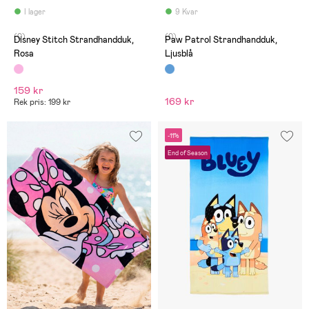
I lager
9 Kvar
(0)
(0)
Disney Stitch Strandhandduk,
Paw Patrol Strandhandduk,
Rosa
Ljusblå
159 kr
169 kr
Rek pris: 199 kr
-11%
End of Season