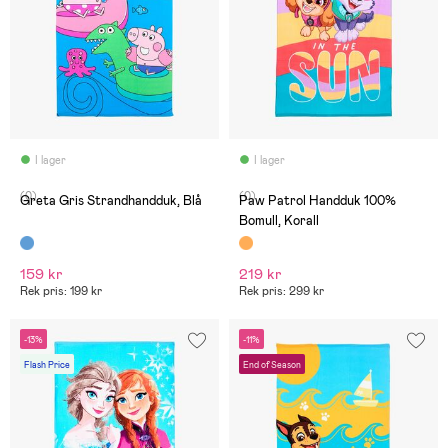
I lager
I lager
(0)
(0)
Greta Gris Strandhandduk, Blå
Paw Patrol Handduk 100%
Bomull, Korall
159 kr
219 kr
Rek pris: 199 kr
Rek pris: 299 kr
-13%
-11%
Flash Price
End of Season