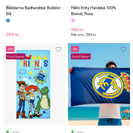
(2)
(0)
Babblarna Badhandduk Bubblor,
Hello Kitty Handduk 100%
Blå
Bomull, Rosa
199 kr
229 kr
Rek pris: 299 kr
-25%
-15%
End of Season
End of Season
I lager
I lager