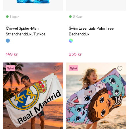
I lager
2 Kvar
(0)
(0)
Marvel Spider-Man
Swim Essentials Palm Tree
Strandhandduk, Turkos
Badhandduk
149 kr
255 kr
Nyhet
Nyhet