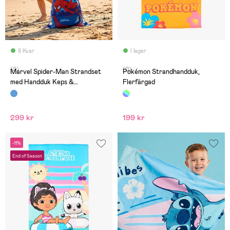
8 Kvar
I lager
(0)
(0)
Marvel Spider-Man Strandset
Pokémon Strandhandduk,
med Handduk Keps &
Flerfärgad
Gympapåse, Blå
299 kr
199 kr
-11%
End of Season