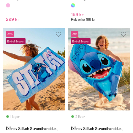
159 kr
299 kr
Rek pris: 199 kr
-13%
-11%
End of Season
End of Season
I lager
3 Kvar
(0)
(0)
Disney Stitch Strandhandduk,
Disney Stitch Strandhandduk,