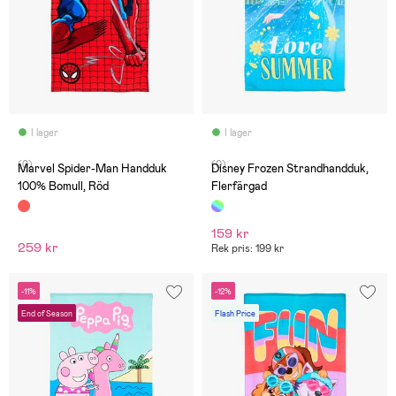
I lager
I lager
(0)
(0)
Marvel Spider-Man Handduk
Disney Frozen Strandhandduk,
100% Bomull, Röd
Flerfärgad
159 kr
259 kr
Rek pris: 199 kr
-11%
-12%
End of Season
Flash Price