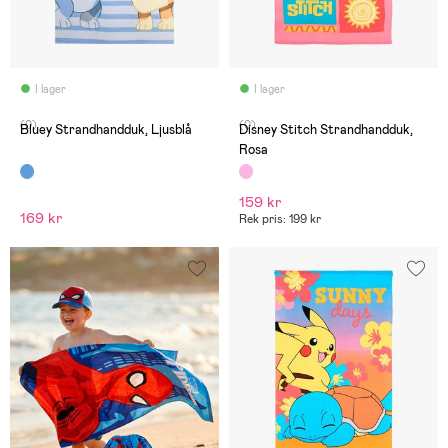
I lager
I lager
(0)
(0)
Bluey Strandhandduk, Ljusblå
Disney Stitch Strandhandduk,
Rosa
159 kr
169 kr
Rek pris: 199 kr