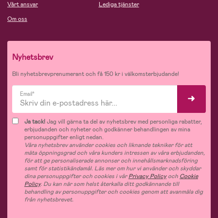
Vårt ansvar
Lediga tjänster
Om oss
Nyhetsbrev
Bli nyhetsbrevprenumerant och få 150 kr i välkomsterbjudande!
Email*
Ja tack!
Jag vill gärna ta del av nyhetsbrev med personliga rabatter,
erbjudanden och nyheter och godkänner behandlingen av mina
personuppgifter enligt nedan.
Våra nyhetsbrev använder cookies och liknande tekniker för att
mäta öppningsgrad och våra kunders intressen av våra erbjudanden,
för att ge personaliserade annonser och innehållsmarknadsföring
samt för statistikändamål. Läs mer om hur vi använder och skyddar
dina personuppgifter och cookies i vår
Privacy Policy
och
Cookie
Policy
. Du kan när som helst återkalla ditt godkännande till
behandling av personuppgifter och cookies genom att avanmäla dig
från nyhetsbrevet.