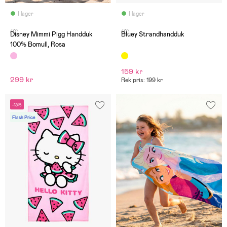
I lager
I lager
(0)
(0)
Disney Mimmi Pigg Handduk
Bluey Strandhandduk
100% Bomull, Rosa
159 kr
299 kr
Rek pris: 199 kr
-13%
Flash Price