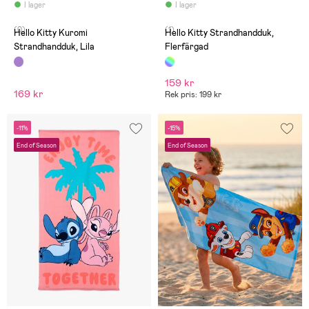
I lager
I lager
(0)
(1)
Hello Kitty Kuromi
Hello Kitty Strandhandduk,
Strandhandduk, Lila
Flerfärgad
159 kr
169 kr
Rek pris: 199 kr
-11%
-15%
End of Season
End of Season