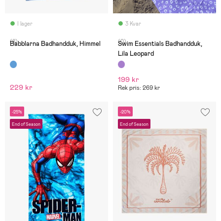
I lager
3 Kvar
(8)
(0)
Babblarna Badhandduk, Himmel
Swim Essentials Badhandduk,
Lila Leopard
199 kr
229 kr
Rek pris: 269 kr
-25%
-20%
End of Season
End of Season