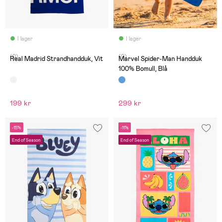
I lager
I lager
(0)
(0)
Real Madrid Strandhandduk, Vit
Marvel Spider-Man Handduk
100% Bomull, Blå
199 kr
299 kr
-15%
-11%
End of Season
End of Season