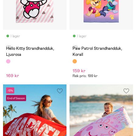
I lager
I lager
(0)
(0)
Hello Kitty Strandhandduk,
Paw Patrol Strandhandduk,
Ljusrosa
Korall
159 kr
169 kr
Rek pris: 199 kr
-13%
End of Season