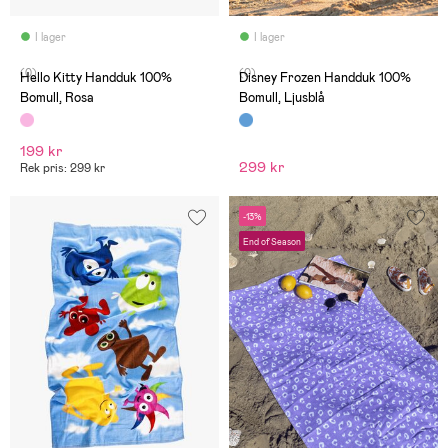
I lager
I lager
(0)
(0)
Hello Kitty Handduk 100%
Disney Frozen Handduk 100%
Bomull, Rosa
Bomull, Ljusblå
199 kr
299 kr
Rek pris: 299 kr
-13%
End of Season