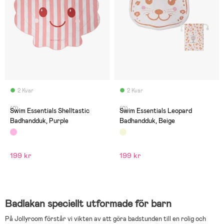
2 Kvar
2 Kvar
(0)
(0)
Swim Essentials Shelltastic
Swim Essentials Leopard
Badhandduk, Purple
Badhandduk, Beige
199 kr
199 kr
Badlakan speciellt utformade för barn
På Jollyroom förstår vi vikten av att göra badstunden till en rolig och