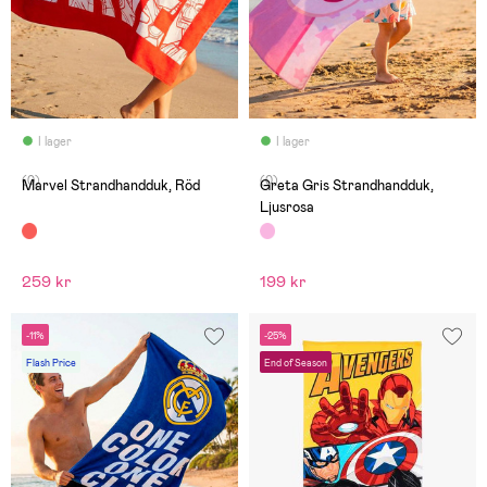
I lager
I lager
(0)
(0)
Marvel Strandhandduk, Röd
Greta Gris Strandhandduk,
Ljusrosa
259 kr
199 kr
-11%
-25%
Flash Price
End of Season