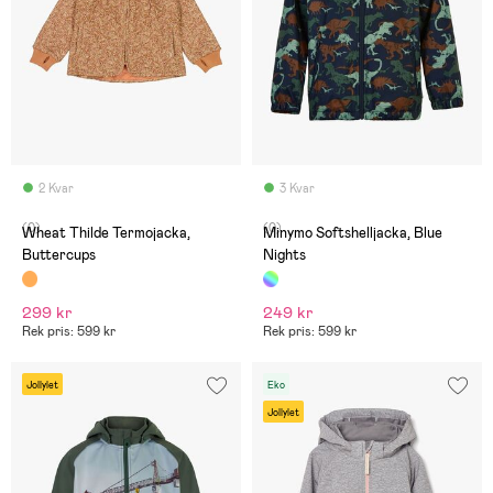
2 Kvar
3 Kvar
(0)
(0)
Wheat Thilde Termojacka,
Minymo Softshelljacka, Blue
Buttercups
Nights
299 kr
249 kr
Rek pris: 599 kr
Rek pris: 599 kr
Jollylet
Eko
Jollylet