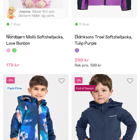
Joanna
:
Sitter fint och
dottern håller sig varm.
7 Kvar
5 Kvar
(90)
(5)
Nordbjørn Mollö Softshelljacka,
Didriksons Troel Softshelljacka,
Love Bonbon
Tulip Purple
299 kr
179 kr
Rek pris: 599 kr
-13%
-11%
Flash Price
End of Season