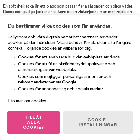
En softshelljacka är ett plagg som passar flera säsonger och olika väder.
Dessa mångsidiga jackor är lättare än en vinterjacka men mer rejäla än
en skaljacka, då de är tillverkade för att ge en perfekt balans mellan
värme, andningsförmåga och rörlighet. De största skillnaderna ligger i att
Du bestämmer vilka cookies som får användas.
en softshelljacka inte endast är vattenavvisande och vindtät, den är
också flexibel och har ett inre foder med isolerande egenskaper. En
Jollyroom och våra digitala samarbetspartners använder
softshelljacka är det perfekta valet för aktiva barn som älskar att
cookies på den här sidan. Vissa behövs för att sidan ska fungera
klättra, hoppa och springa . Vi på Jollyroom erbjuder softshelljackor i
korrekt. Följande cookies är valbara för dig:
olika färger och mönster så att ditt barn kan välja en jacka som är lika
Cookies för att analysera hur vår webbplats används.
motståndskraftig och flexibel som den är snygg.
Cookies för att få en skräddarsydd upplevelse och
annonsering av vår webbplats.
Cookies som möjliggör personliga annonser och
Vilka väder passar en softshelljacka
rekommendationer via Google.
När det gäller funktionella ytterkläder är en softshelljacka av hög
Kundservice
Cookies för annonsering och sociala medier.
kvalitet ett oslagbart val. Dessa jackor är utformade för att klara olika
väderlekar och är perfekta för familjer som gillar att vara utomhus,
Läs mer om cookies
oavsett väder. Då alla softshelljackor har en DWR-beläggning som gör att
vattnet inte kan tränga igenom tyget lika lätt, så kan ditt barn njuta av
sin dag utomhus utan att behöva oroa sig för plötsliga vindbyar eller
TILLÅT
COOKIE-
regnskurar som kan störa leken. Softshelljackor har även ett mjukt,
ALLA
INSTÄLLNINGAR
isolerande lager som ger extra värme under kyligare dagar. I en
COOKIES
softshelljacka hittar du den perfekta följeslagaren för allt från vandring i
bergen till dimmiga morgonturer på lekplatsen.