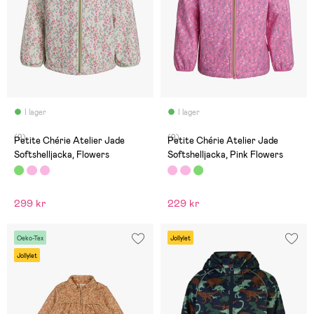
I lager
I lager
(9)
(9)
Petite Chérie Atelier Jade
Petite Chérie Atelier Jade
Softshelljacka, Flowers
Softshelljacka, Pink Flowers
299 kr
229 kr
Oeko-Tex
Jollylet
Jollylet