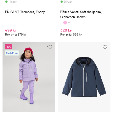
I lager
2 Kvar
(1)
(1)
EN FANT Termoset, Ebony
Reima Vantti Softshelljacka,
Cinnamon Brown
499 kr
328 kr
Rek pris: 879 kr
Rek pris: 699 kr
-12%
Flash Price