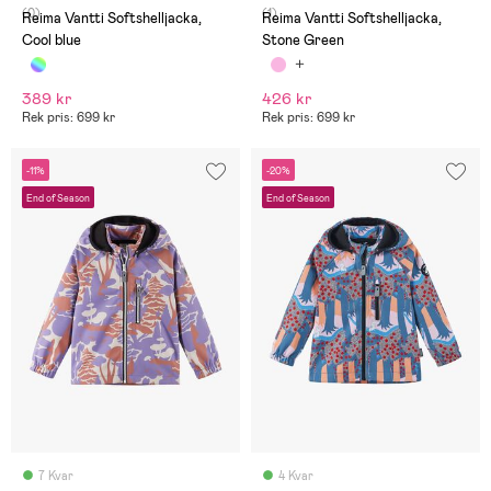
(0)
(1)
Reima Vantti Softshelljacka,
Reima Vantti Softshelljacka,
Cool blue
Stone Green
389 kr
426 kr
Rek pris: 699 kr
Rek pris: 699 kr
-11%
-20%
End of Season
End of Season
7 Kvar
4 Kvar