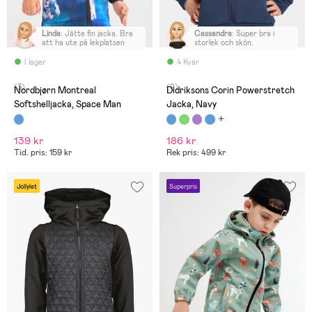
Linda
:
Jätte fin jacka. Bra
Cassandra
:
Super bra i
att ha ute på lekplatsen
storlek och skön.
I lager
4 Kvar
(3)
(9)
Nordbjørn Montreal
Didriksons Corin Powerstretch
Softshelljacka, Space Man
Jacka, Navy
139 kr
186 kr
Tid. pris: 159 kr
Rek pris: 499 kr
Jollylet
Superpris