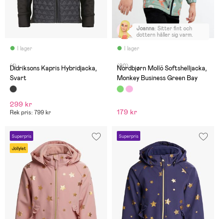
Joanna
:
Sitter fint och
dottern håller sig varm.
I lager
I lager
(1)
(90)
Didriksons Kapris Hybridjacka,
Nordbjørn Mollö Softshelljacka,
Svart
Monkey Business Green Bay
299 kr
179 kr
Rek pris: 799 kr
Superpris
Superpris
Jollylet