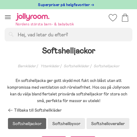
Hoppa
Superpriser på helgfavoriter →
till
innehållet
Nordens största barn- & babybutik
Sök
Softshelljackor
Barnkläder
Ytterkläder
Softshellkläder
Softshelljackor
En softshelljacka ger gott skydd mot fukt och blåst utan att
kompromissa med ventilation och rörelsefrihet. Hos oss på Jollyroom
kan du välja bland flertalet prisvärda softshelljackor för stora och
små, perfekta för massor av utelek!
Tillbaka till Softshellkläder
Softshelljackor
Softshellbyxor
Softshelloveraller