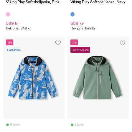
(0)
(0)
Viking Play Softshelljacka, Pink
Viking Play Softshelljacka, Navy
589 kr
658 kr
Rek pris: 849 kr
Rek pris: 849 kr
-11%
-11%
Flash Price
End of Season
6 Kvar
1 Kvar