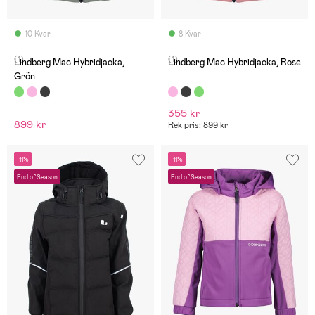
10 Kvar
8 Kvar
(1)
(1)
Lindberg Mac Hybridjacka,
Lindberg Mac Hybridjacka, Rose
Grön
355 kr
899 kr
Rek pris: 899 kr
-11%
-11%
End of Season
End of Season