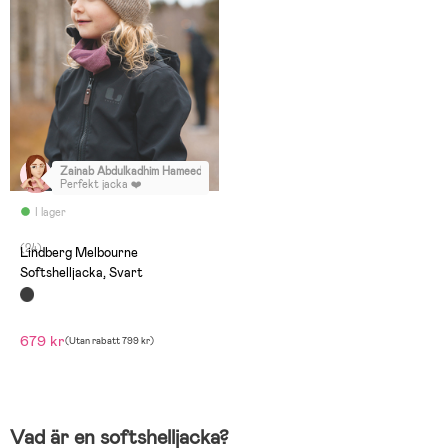
Zainab Abdulkadhim Hameed
:
Perfekt jacka ❤️
I lager
(24)
Lindberg Melbourne
Softshelljacka, Svart
679 kr
(
Utan rabatt
799 kr
)
Vad är en softshelljacka?