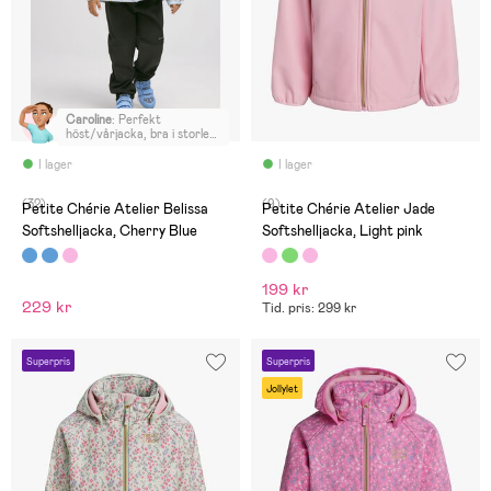
Caroline
:
Perfekt
höst/vårjacka, bra i storlek
och bra kvalite
I lager
I lager
(32)
(9)
Petite Chérie Atelier Belissa
Petite Chérie Atelier Jade
Softshelljacka, Cherry Blue
Softshelljacka, Light pink
199 kr
229 kr
Tid. pris: 299 kr
Superpris
Superpris
Jollylet