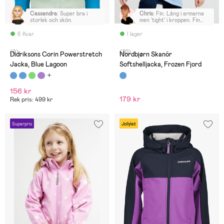
Cassandra
:
Super bra i
Chris
:
Fin. Lång i armarna
storlek och skön.
men 'tight' i kroppen. Fin
färg, men jag returnerade
den och köpte en mörkare
6 Kvar
I lager
färg istället.
(9)
(30)
Didriksons Corin Powerstretch
Nordbjørn Skanör
Jacka, Blue Lagoon
Softshelljacka, Frozen Fjord
156 kr
179 kr
Rek pris: 499 kr
Superpris
Jollylet