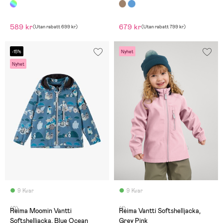
589 kr
679 kr
(
Utan rabatt
699 kr
)
(
Utan rabatt
799 kr
)
-15%
Nyhet
Nyhet
9 Kvar
9 Kvar
(0)
(1)
Reima Moomin Vantti
Reima Vantti Softshelljacka,
Softshelljacka, Blue Ocean
Grey Pink