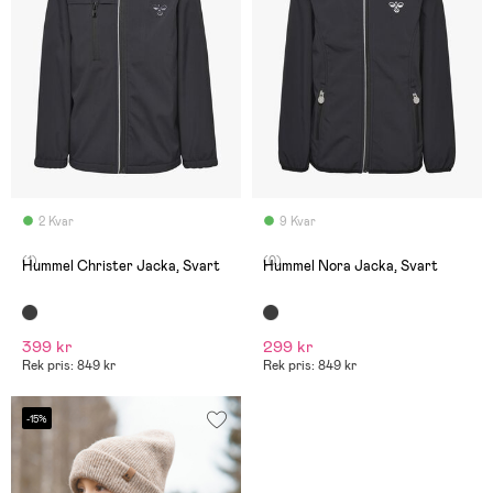
2 Kvar
9 Kvar
(1)
(0)
Hummel Christer Jacka, Svart
Hummel Nora Jacka, Svart
399 kr
299 kr
Rek pris: 849 kr
Rek pris: 849 kr
-15%