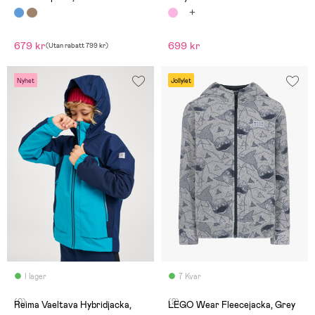
679 kr
699 kr
(
Utan rabatt
799 kr
)
Nyhet
Jollylet
I lager
7 Kvar
(0)
(2)
Reima Vaeltava Hybridjacka,
LEGO Wear Fleecejacka, Grey