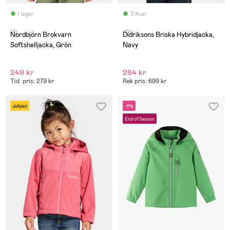
I lager
3 Kvar
(1)
(0)
Nordbjörn Brokvarn
Didriksons Briska Hybridjacka,
Softshelljacka, Grön
Navy
249 kr
284 kr
Tid. pris: 279 kr
Rek pris: 699 kr
Jollylet
-11%
End of Season