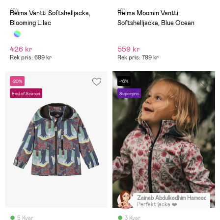
(0)
(0)
Reima Vantti Softshelljacka,
Reima Moomin Vantti
Blooming Lilac
Softshelljacka, Blue Ocean
426 kr
559 kr
Rek pris: 699 kr
Rek pris: 799 kr
-20%
-16%
End of Season
Superpris
Zainab Abdulkadhim Hameed
:
Perfekt jacka ❤️
5 Kvar
3 Kvar