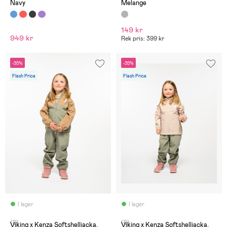
Navy
Melange
149 kr
949 kr
Rek pris: 399 kr
-35%
-35%
Flash Price
Flash Price
I lager
I lager
(0)
(0)
Viking x Kenza Softshelljacka,
Viking x Kenza Softshelljacka,