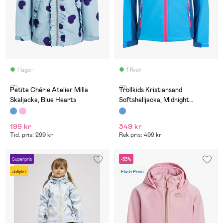
I lager
1 Kvar
(7)
(0)
Petite Chérie Atelier Milla
Trollkids Kristiansand
Skaljacka, Blue Hearts
Softshelljacka, Midnight
Blue/Cerulean
199 kr
349 kr
Tid. pris: 299 kr
Rek pris: 499 kr
Superpris
-33%
Jollylet
Flash Price