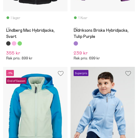
I lager
1 Kvar
(1)
(1)
Lindberg Mac Hybridjacka,
Didriksons Briska Hybridjacka,
Svart
Tulip Purple
355 kr
239 kr
Rek pris: 899 kr
Rek pris: 699 kr
-11%
Superpris
End of Season