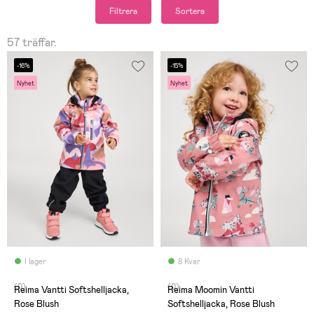
Filtrera
Sortera
57 träffar.
-16%
-15%
Nyhet
Nyhet
I lager
8 Kvar
(0)
(0)
Reima Vantti Softshelljacka,
Reima Moomin Vantti
Rose Blush
Softshelljacka, Rose Blush