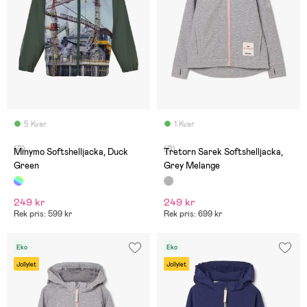
5 Kvar
1 Kvar
(0)
(0)
Minymo Softshelljacka, Duck
Tretorn Sarek Softshelljacka,
Green
Grey Melange
249 kr
249 kr
Rek pris: 599 kr
Rek pris: 699 kr
Eko
Eko
Jollylet
Jollylet