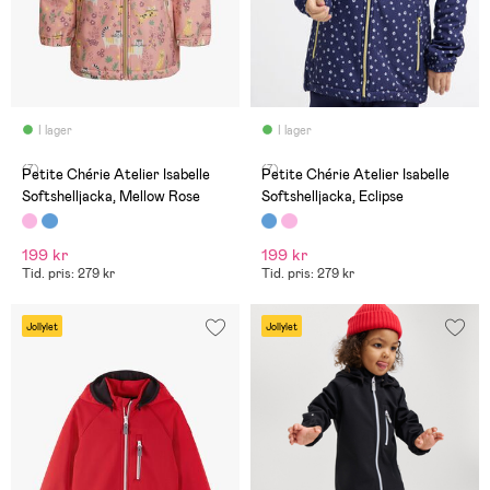
I lager
I lager
(7)
(7)
Petite Chérie Atelier Isabelle
Petite Chérie Atelier Isabelle
Softshelljacka, Mellow Rose
Softshelljacka, Eclipse
199 kr
199 kr
Tid. pris: 279 kr
Tid. pris: 279 kr
Jollylet
Jollylet