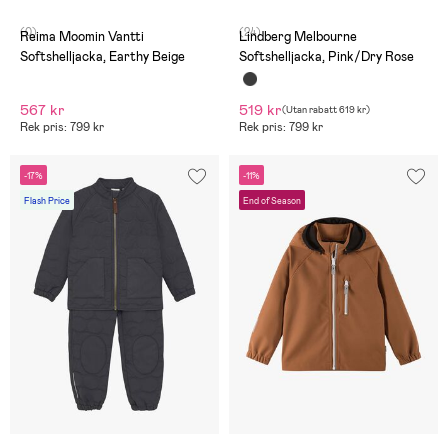
(0)
(24)
Reima Moomin Vantti
Lindberg Melbourne
Softshelljacka, Earthy Beige
Softshelljacka, Pink/Dry Rose
567 kr
519 kr
(
Utan rabatt
619 kr
)
Rek pris: 799 kr
Rek pris: 799 kr
-17%
-11%
Flash Price
End of Season