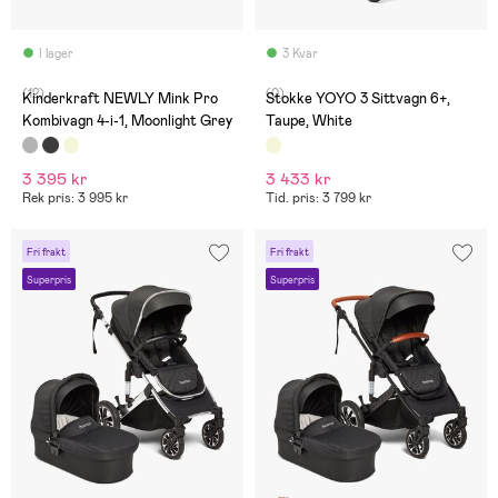
I lager
3 Kvar
(12)
(0)
Kinderkraft NEWLY Mink Pro
Stokke YOYO 3 Sittvagn 6+,
Kombivagn 4-i-1, Moonlight Grey
Taupe, White
3 395 kr
3 433 kr
Rek pris: 3 995 kr
Tid. pris: 3 799 kr
Fri frakt
Fri frakt
Superpris
Superpris