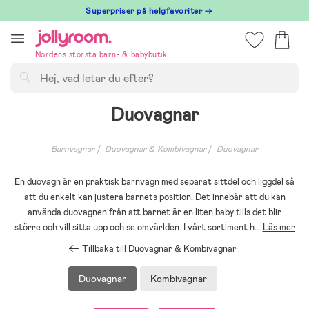
Hoppa
Superpriser på helgfavoriter →
till
innehållet
Nordens största barn- & babybutik
Sök
Duovagnar
Barnvagnar
Duovagnar & Kombivagnar
Duovagnar
En duovagn är en praktisk barnvagn med separat sittdel och liggdel så
att du enkelt kan justera barnets position. Det innebär att du kan
använda duovagnen från att barnet är en liten baby tills det blir
större och vill sitta upp och se omvärlden. I vårt sortiment h
...
Läs mer
Tillbaka till Duovagnar & Kombivagnar
Duovagnar
Kombivagnar