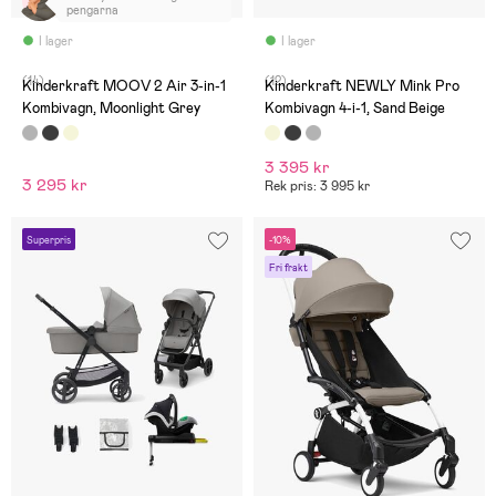
pengarna
I lager
I lager
(14)
(12)
Kinderkraft MOOV 2 Air 3-in-1
Kinderkraft NEWLY Mink Pro
Kombivagn, Moonlight Grey
Kombivagn 4-i-1, Sand Beige
3 395 kr
3 295 kr
Rek pris: 3 995 kr
Superpris
-10%
Fri frakt