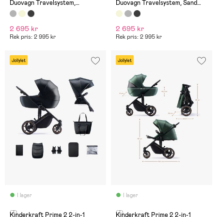
Duovagn Travelsystem,
Duovagn Travelsystem, Sand
Moonlight Grey
Beige
2 695 kr
2 695 kr
Rek pris: 2 995 kr
Rek pris: 2 995 kr
Jollylet
Jollylet
I lager
I lager
(7)
(7)
Kinderkraft Prime 2 2-in-1
Kinderkraft Prime 2 2-in-1