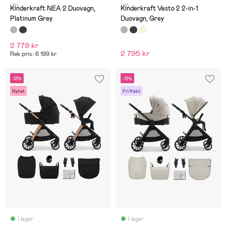
(0)
(0)
Kinderkraft NEA 2 Duovagn,
Kinderkraft Vesto 2 2-in-1
Platinum Grey
Duovagn, Grey
2 779 kr
2 795 kr
Rek pris: 6 199 kr
-13%
-13%
Nyhet
Fri frakt
I lager
I lager