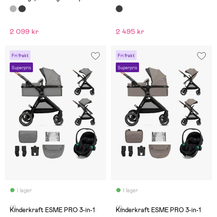
2 099 kr
2 495 kr
Fri frakt
Fri frakt
Superpris
Superpris
I lager
I lager
(1)
(1)
Kinderkraft ESME PRO 3-in-1
Kinderkraft ESME PRO 3-in-1