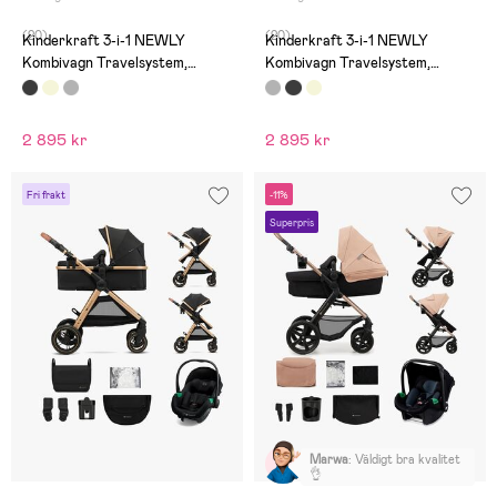
(20)
(20)
Kinderkraft 3-i-1 NEWLY
Kinderkraft 3-i-1 NEWLY
Kombivagn Travelsystem,
Kombivagn Travelsystem,
Classic Black
Moonlight Grey
2 895 kr
2 895 kr
Fri frakt
-11%
Superpris
Marwa
:
Väldigt bra kvalitet
👌