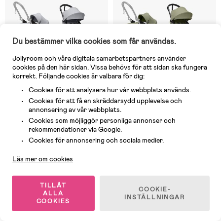
Du bestämmer vilka cookies som får användas.
Jollyroom och våra digitala samarbetspartners använder
cookies på den här sidan. Vissa behövs för att sidan ska fungera
korrekt. Följande cookies är valbara för dig:
Cookies för att analysera hur vår webbplats används.
Cookies för att få en skräddarsydd upplevelse och
annonsering av vår webbplats.
2 Kvar
2 Kvar
Cookies som möjliggör personliga annonser och
(0)
(0)
rekommendationer via Google.
Stokke YOYO 3 Sittvagn inkl.
Stokke YOYO 3 Sittvagn inkl.
Newborn Pack, Stone/Black
Newborn Pack, Olive/Black
Kundservice
Cookies för annonsering och sociala medier.
Läs mer om cookies
5 348 kr
5 348 kr
Tid. pris: 6 014 kr
Tid. pris: 5 894 kr
TILLÅT
COOKIE-
ALLA
INSTÄLLNINGAR
-9%
COOKIES
Fri frakt