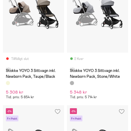
Tillfälligt slut
2 Kvar
(0)
(0)
Stokke YOYO 3 Sittvagn inkl.
Stokke YOYO 3 Sittvagn inkl.
Newborn Pack, Taupe/Black
Newborn Pack, Stone/White
5 308 kr
5 348 kr
Tid. pris: 5 854 kr
Tid. pris: 5 714 kr
-6%
-6%
Fri frakt
Fri frakt