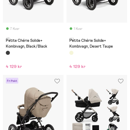
7 Kvar
1 Kvar
(7)
(4)
Petite Chérie Solide+
Petite Chérie Solide+
Kombivagn, Black/Black
Kombivagn, Desert Taupe
4 129 kr
4 129 kr
Fri frakt