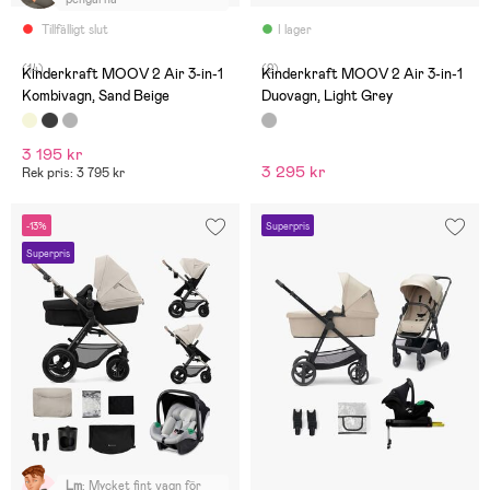
Tillfälligt slut
I lager
(14)
(2)
Kinderkraft MOOV 2 Air 3-in-1
Kinderkraft MOOV 2 Air 3-in-1
Kombivagn, Sand Beige
Duovagn, Light Grey
3 195 kr
3 295 kr
Rek pris: 3 795 kr
-13%
Superpris
Superpris
Lm
:
Mycket fint vagn för