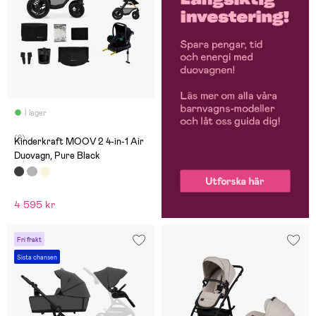
I lager
(8)
Kinderkraft MOOV 2 4-in-1 Air
Duovagn, Pure Black
4 595 kr
Fri frakt
Sista chansen