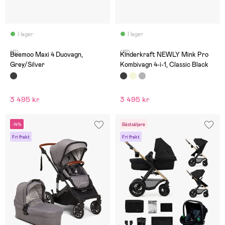
I lager
I lager
(0)
(12)
Beemoo Maxi 4 Duovagn,
Kinderkraft NEWLY Mink Pro
Grey/Silver
Kombivagn 4-i-1, Classic Black
3 495 kr
3 495 kr
-14%
Bästsäljare
Fri frakt
Fri frakt