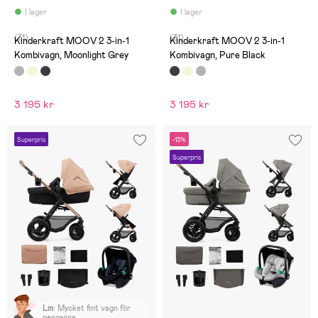
I lager
I lager
(31)
(31)
Kinderkraft MOOV 2 3-in-1
Kinderkraft MOOV 2 3-in-1
Kombivagn, Moonlight Grey
Kombivagn, Pure Black
3 195 kr
3 195 kr
Superpris
-13%
Superpris
Lm
:
Mycket fint vagn för
pengarna