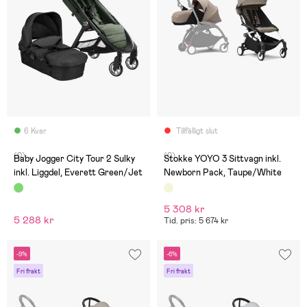
6 Kvar
Tillfälligt slut
(0)
(0)
Baby Jogger City Tour 2 Sulky
Stokke YOYO 3 Sittvagn inkl.
inkl. Liggdel, Everett Green/Jet
Newborn Pack, Taupe/White
5 308 kr
5 288 kr
Tid. pris: 5 674 kr
-9%
-6%
Fri frakt
Fri frakt