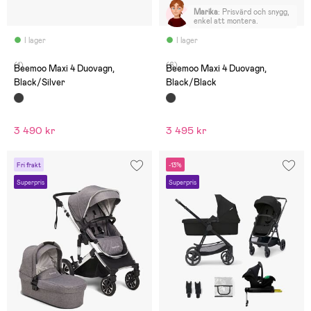
Marika
:
Prisvärd och snygg,
enkel att montera.
I lager
I lager
(1)
(6)
Beemoo Maxi 4 Duovagn,
Beemoo Maxi 4 Duovagn,
Black/Silver
Black/Black
3 490 kr
3 495 kr
Fri frakt
-13%
Superpris
Superpris