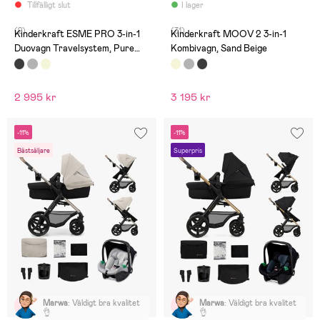
Tillfälligt slut
I lager
(2)
(31)
Kinderkraft ESME PRO 3-in-1
Kinderkraft MOOV 2 3-in-1
Duovagn Travelsystem, Pure
Kombivagn, Sand Beige
Black
2 995 kr
3 195 kr
-11%
-11%
Bästsäljare
Superpris
Marwa
:
Väldigt bra kvalitet
Marwa
:
Väldigt bra kvalitet
👌
👌