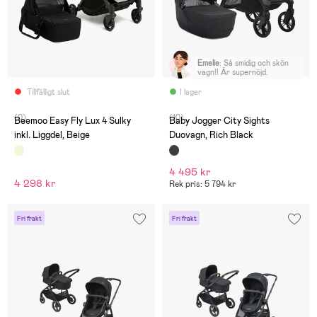
Emelie
:
Så smidig och skön
vagn!! Är supernöjd.
Tillfälligt slut
I lager
(0)
(10)
Beemoo Easy Fly Lux 4 Sulky
Baby Jogger City Sights
inkl. Liggdel, Beige
Duovagn, Rich Black
4 495 kr
4 298 kr
Rek pris: 5 794 kr
Fri frakt
Fri frakt