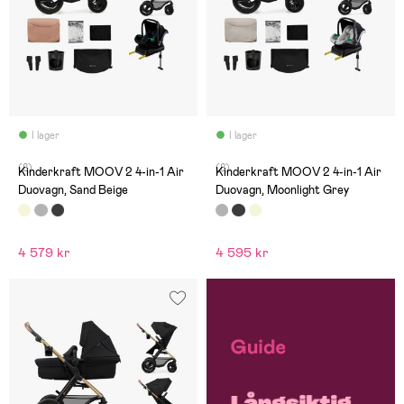
I lager
I lager
(8)
(8)
Kinderkraft MOOV 2 4-in-1 Air
Kinderkraft MOOV 2 4-in-1 Air
Duovagn, Sand Beige
Duovagn, Moonlight Grey
4 579 kr
4 595 kr