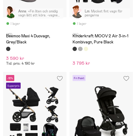
Anna
:
+Fin liten och smidig
Lm
:
Mycket fint vagn för
vagn lätt att köra. -vagnen
pengarna
är låg och liggdelen är inte
så stor så kommer inte
I lager
I lager
kunna använda den länge.
(10)
(14)
Beemoo Maxi 4 Duovagn,
Kinderkraft MOOV 2 Air 3-in-1
Grey/Black
Kombivagn, Pure Black
3 590 kr
3 795 kr
Tid. pris: 4 190 kr
-16%
Fri frakt
Superpris