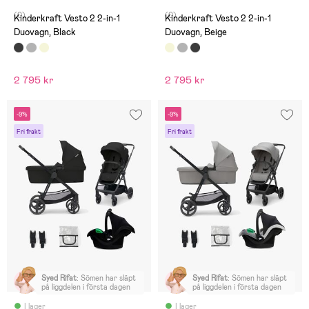
(0)
(0)
Kinderkraft Vesto 2 2-in-1
Kinderkraft Vesto 2 2-in-1
Duovagn, Black
Duovagn, Beige
2 795 kr
2 795 kr
-9%
-9%
Fri frakt
Fri frakt
Syed Rifat
:
Sömen har släpt
Syed Rifat
:
Sömen har släpt
på liggdelen i första dagen
på liggdelen i första dagen
I lager
I lager