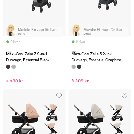
Marielle
:
Fin vagn för liten
Marielle
:
Fin vagn för liten
peng
peng
2 Kvar
2 Kvar
(5)
(5)
Maxi-Cosi Zelia 3 2-in-1
Maxi-Cosi Zelia 3 2-in-1
Duovagn, Essential Black
Duovagn, Essential Graphite
4 499 kr
4 499 kr