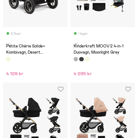
9 Kvar
I lager
(4)
(5)
Petite Chérie Solide+
Kinderkraft MOOV 2 4-in-1
Kombivagn, Desert
Duovagn, Moonlight Grey
Taupe/Black
4 129 kr
4 295 kr