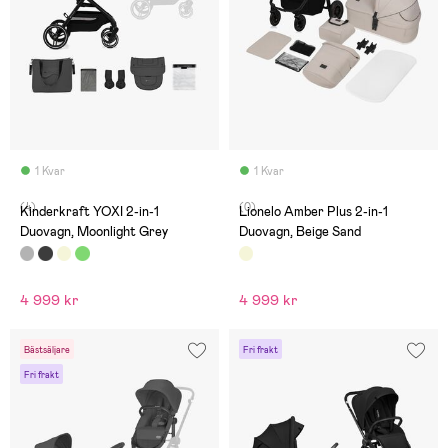
1 Kvar
1 Kvar
(4)
(0)
Kinderkraft YOXI 2-in-1
Lionelo Amber Plus 2-in-1
Duovagn, Moonlight Grey
Duovagn, Beige Sand
4 999 kr
4 999 kr
Bästsäljare
Fri frakt
Fri frakt