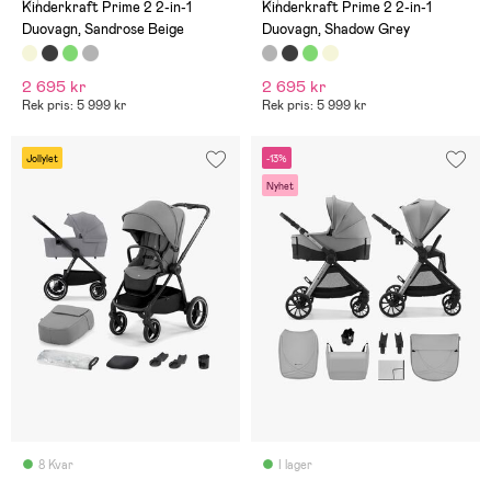
(7)
(7)
Kinderkraft Prime 2 2-in-1
Kinderkraft Prime 2 2-in-1
Duovagn, Sandrose Beige
Duovagn, Shadow Grey
2 695 kr
2 695 kr
Rek pris: 5 999 kr
Rek pris: 5 999 kr
Jollylet
-13%
Nyhet
8 Kvar
I lager