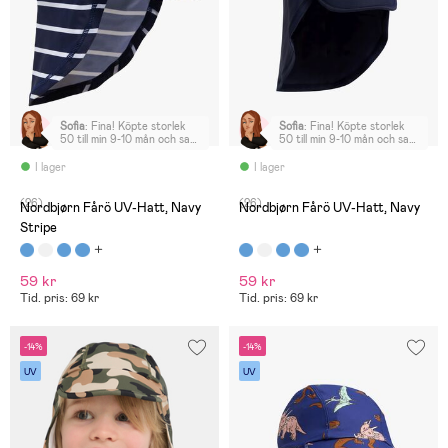
Sofia
:
Fina! Köpte storlek
Sofia
:
Fina! Köpte storlek
50 till min 9-10 mån och satt
50 till min 9-10 mån och satt
okej, lite stora men inte
okej, lite stora men inte
överdrivet
överdrivet
I lager
I lager
(26)
(26)
Nordbjørn Fårö UV-Hatt, Navy
Nordbjørn Fårö UV-Hatt, Navy
Stripe
59 kr
59 kr
Tid. pris: 69 kr
Tid. pris: 69 kr
-14%
-14%
UV
UV