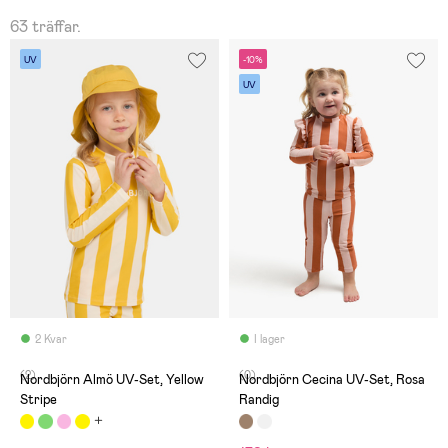
63 träffar.
UV
-10%
UV
2 Kvar
I lager
(2)
(0)
Nordbjörn Almö UV-Set, Yellow
Nordbjörn Cecina UV-Set, Rosa
Stripe
Randig