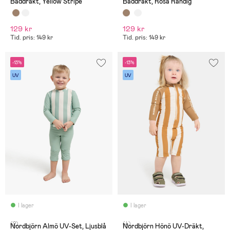
Baddräkt, Yellow Stripe
Baddräkt, Rosa Randig
129 kr
129 kr
Tid. pris: 149 kr
Tid. pris: 149 kr
-13%
-13%
UV
UV
I lager
I lager
(2)
(4)
Nordbjörn Almö UV-Set, Ljusblå
Nordbjörn Hönö UV-Dräkt,