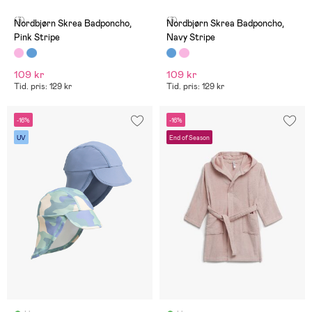
(3)
(3)
Nordbjørn Skrea Badponcho,
Nordbjørn Skrea Badponcho,
Pink Stripe
Navy Stripe
109 kr
109 kr
Tid. pris: 129 kr
Tid. pris: 129 kr
-16%
-16%
UV
End of Season