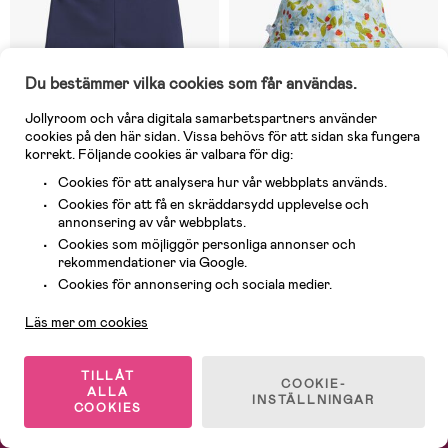
Du bestämmer vilka cookies som får användas.
Jollyroom och våra digitala samarbetspartners använder
cookies på den här sidan. Vissa behövs för att sidan ska fungera
Friday
:
Söt, bra storlek och
korrekt. Följande cookies är valbara för dig:
utmärkt kvalitet.🩷🩵
Cookies för att analysera hur vår webbplats används.
I lager
I lager
Cookies för att få en skräddarsydd upplevelse och
annonsering av vår webbplats.
(0)
(20)
Nordbjørn Noto UV-Badbyxor,
Nordbjørn Fjällbacka Solhatt
Cookies som möjliggör personliga annonser och
Navy
med UV-Skydd, Strawberry
rekommendationer via Google.
Light Blue
Kundservice
Cookies för annonsering och sociala medier.
39 kr
49 kr
Tid. pris: 49 kr
Läs mer om cookies
TILLÅT
1
/
2
COOKIE-
ALLA
INSTÄLLNINGAR
COOKIES