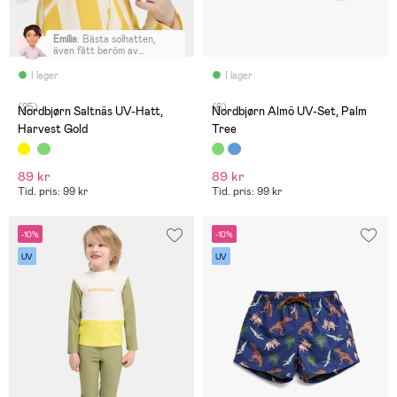
Emilia
:
Bästa solhatten,
även fått beröm av
förskolan. Hatten är lite
längre i bak så nacken
I lager
I lager
skyddas, älskar att man kan
klämma åt den under hakan
(25)
(6)
och snart 3 åringen kan
Nordbjørn Saltnäs UV-Hatt,
Nordbjørn Almö UV-Set, Palm
även göra det själv.
Harvest Gold
Tree
89 kr
89 kr
Tid. pris: 99 kr
Tid. pris: 99 kr
-10%
-10%
UV
UV