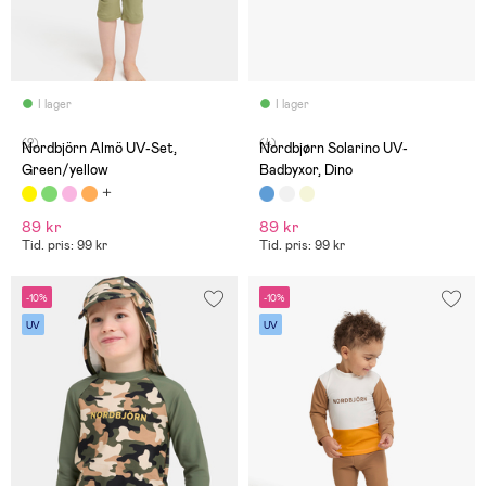
I lager
I lager
(2)
(4)
Nordbjörn Almö UV-Set,
Nordbjørn Solarino UV-
Green/yellow
Badbyxor, Dino
89 kr
89 kr
Tid. pris: 99 kr
Tid. pris: 99 kr
-10%
-10%
UV
UV