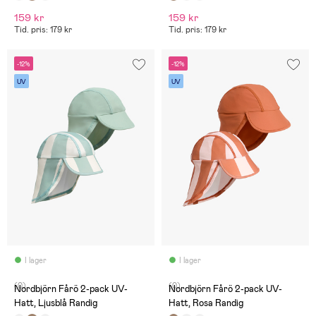
159 kr
159 kr
Tid. pris: 179 kr
Tid. pris: 179 kr
-12%
-12%
UV
UV
I lager
I lager
(0)
(0)
Nordbjörn Fårö 2-pack UV-
Nordbjörn Fårö 2-pack UV-
Hatt, Ljusblå Randig
Hatt, Rosa Randig