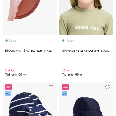
I lager
I lager
(6)
(6)
Nordbjörn Fårö UV-Hatt, Rosa
Nordbjörn Fårö UV-Hatt, Grön
59 kr
59 kr
Tid. pris: 69 kr
Tid. pris: 69 kr
-14%
-14%
UV
UV