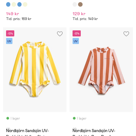
149 kr
129 kr
Tid. pris: 169 kr
Tid. pris: 149 kr
-13%
-13%
UV
UV
I lager
I lager
(1)
(1)
Nordbjörn Sandsjön UV-
Nordbjörn Sandsjön UV-