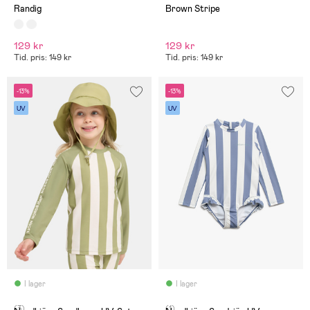
Randig
Brown Stripe
129 kr
129 kr
Tid. pris: 149 kr
Tid. pris: 149 kr
-13%
-13%
UV
UV
I lager
I lager
(3)
(1)