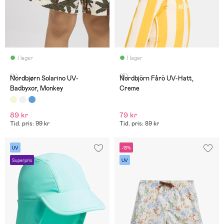
I lager
I lager
(4)
(6)
Nordbjørn Solarino UV-
Nordbjörn Fårö UV-Hatt,
Badbyxor, Monkey
Creme
89 kr
79 kr
Tid. pris: 99 kr
Tid. pris: 89 kr
UV
-13%
Superpris
UV