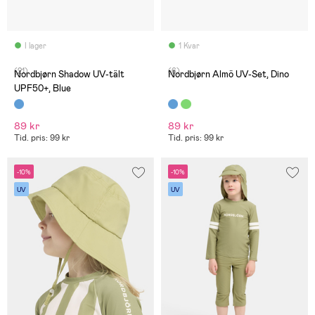
I lager
1 Kvar
(21)
(6)
Nordbjørn Shadow UV-tält
Nordbjørn Almö UV-Set, Dino
UPF50+, Blue
89 kr
89 kr
Tid. pris: 99 kr
Tid. pris: 99 kr
-10%
-10%
UV
UV