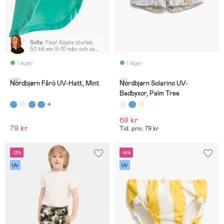
Sofia
:
Fina! Köpte storlek
50 till min 9-10 mån och satt
okej, lite stora men inte
överdrivet
I lager
I lager
(26)
(4)
Nordbjørn Fårö UV-Hatt, Mint
Nordbjørn Solarino UV-
Badbyxor, Palm Tree
69 kr
79 kr
Tid. pris: 79 kr
-13%
-14%
UV
UV