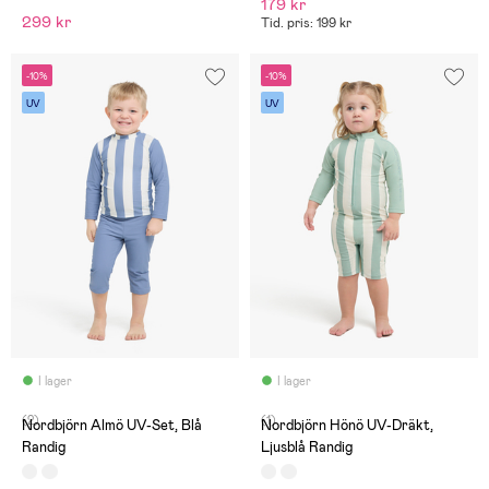
179 kr
299 kr
Tid. pris: 199 kr
-10%
-10%
UV
UV
I lager
I lager
(2)
(1)
Nordbjörn Almö UV-Set, Blå
Nordbjörn Hönö UV-Dräkt,
Randig
Ljusblå Randig