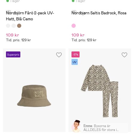
I lager
I lager
(0)
(0)
Nordbjörn Fårö 2-pack UV-
Nordbjørn Saltis Badrock, Rosa
Hatt, Blå Camo
109 kr
109 kr
Tid. pris: 129 kr
Tid. pris: 129 kr
Superpris
-17%
UV
Emma
:
Byxorna är
ALLDELES för stora i
midjan i storlek 110/116,