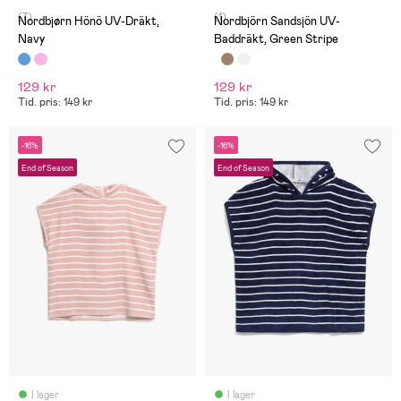
(7)
(1)
Nordbjørn Hönö UV-Dräkt,
Nordbjörn Sandsjön UV-
Navy
Baddräkt, Green Stripe
129 kr
129 kr
Tid. pris: 149 kr
Tid. pris: 149 kr
-16%
-16%
End of Season
End of Season
I lager
I lager