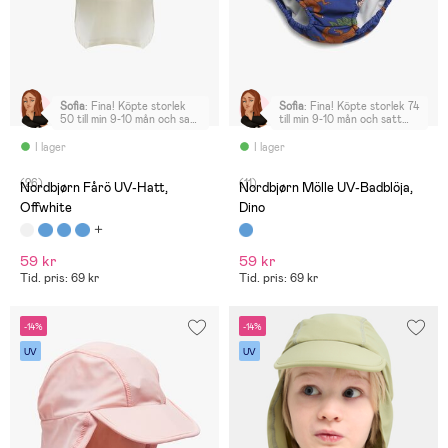
Sofia
:
Fina! Köpte storlek
Sofia
:
Fina! Köpte storlek 74
50 till min 9-10 mån och satt
till min 9-10 mån och satt
okej, lite stora men inte
bra
överdrivet
I lager
I lager
(26)
(11)
Nordbjørn Fårö UV-Hatt,
Nordbjørn Mölle UV-Badblöja,
Offwhite
Dino
59 kr
59 kr
Tid. pris: 69 kr
Tid. pris: 69 kr
-14%
-14%
UV
UV