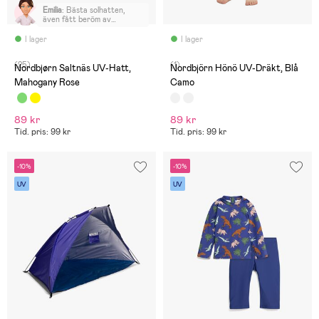
Emilia
:
Bästa solhatten,
även fått beröm av
förskolan. Hatten är lite
längre i bak så nacken
I lager
I lager
skyddas, älskar att man kan
klämma åt den under hakan
(25)
(1)
och snart 3 åringen kan
Nordbjørn Saltnäs UV-Hatt,
Nordbjörn Hönö UV-Dräkt, Blå
även göra det själv.
Mahogany Rose
Camo
89 kr
89 kr
Tid. pris: 99 kr
Tid. pris: 99 kr
-10%
-10%
UV
UV