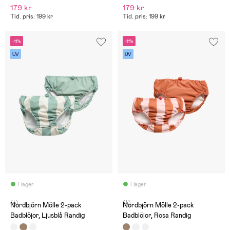
179 kr
179 kr
Tid. pris: 199 kr
Tid. pris: 199 kr
-11%
-11%
UV
UV
I lager
I lager
(4)
(4)
Nordbjörn Mölle 2-pack
Nordbjörn Mölle 2-pack
Badblöjor, Ljusblå Randig
Badblöjor, Rosa Randig