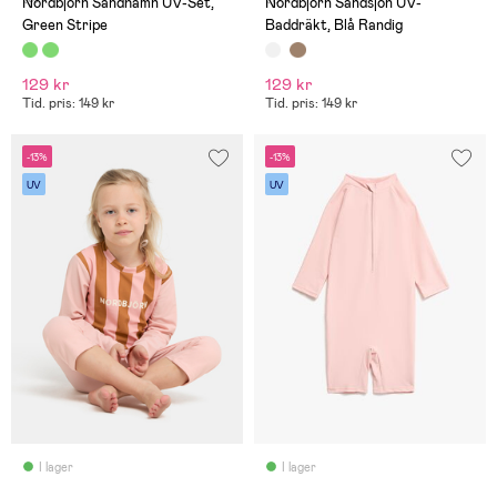
Nordbjörn Sandhamn UV-Set,
Nordbjörn Sandsjön UV-
Green Stripe
Baddräkt, Blå Randig
129 kr
129 kr
Tid. pris: 149 kr
Tid. pris: 149 kr
-13%
-13%
UV
UV
I lager
I lager