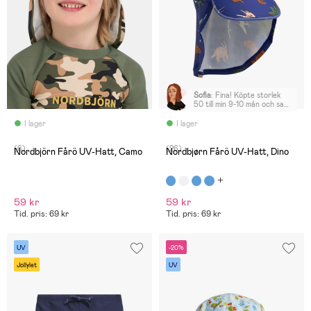
Sofia
:
Fina! Köpte storlek
50 till min 9-10 mån och satt
okej, lite stora men inte
överdrivet
I lager
I lager
(6)
(26)
Nordbjörn Fårö UV-Hatt, Camo
Nordbjørn Fårö UV-Hatt, Dino
59 kr
59 kr
Tid. pris: 69 kr
Tid. pris: 69 kr
UV
-20%
Jollylet
UV