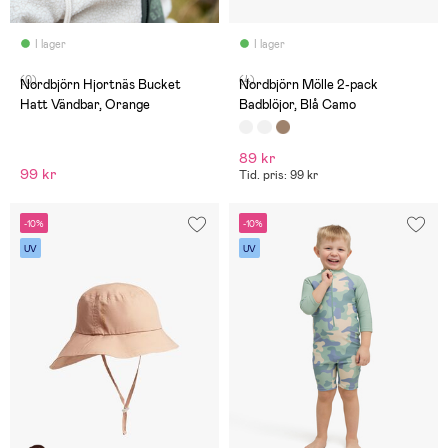
I lager
I lager
(0)
(4)
Nordbjörn Hjortnäs Bucket
Nordbjörn Mölle 2-pack
Hatt Vändbar, Orange
Badblöjor, Blå Camo
89 kr
99 kr
Tid. pris: 99 kr
-10%
-10%
UV
UV