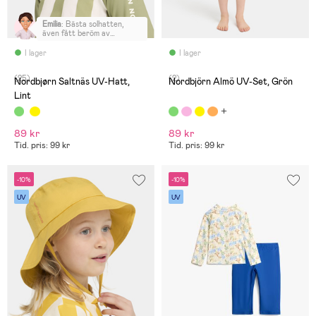
Emilia
:
Bästa solhatten,
även fått beröm av
förskolan. Hatten är lite
längre i bak så nacken
I lager
I lager
skyddas, älskar att man kan
klämma åt den under hakan
(25)
(2)
och snart 3 åringen kan
Nordbjørn Saltnäs UV-Hatt,
Nordbjörn Almö UV-Set, Grön
även göra det själv.
Lint
89 kr
89 kr
Tid. pris: 99 kr
Tid. pris: 99 kr
-10%
-10%
UV
UV