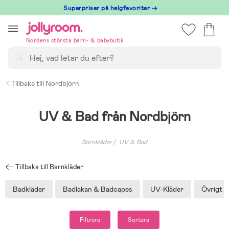
Hoppa
Superpriser på helgfavoriter →
till
innehållet
Nordens största barn- & babybutik
Sök
Tillbaka till Nordbjörn
UV & Bad från Nordbjörn
Barnkläder
UV & Bad
Tillbaka till Barnkläder
Badkläder
Badlakan & Badcapes
UV-Kläder
Övrigt 
Filtrera
Sortera