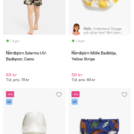
Malin
:
Underbara! Snygga
och sitter bra! Vårt barn
började använda dessa i 74-
80 när han var i slutet av
I lager
I lager
storlek 68.
(0)
(3)
Nordbjörn Solarino UV-
Nordbjörn Mölle Badblöja,
Badbyxor, Camo
Yellow Stripe
69 kr
59 kr
Tid. pris: 79 kr
Tid. pris: 69 kr
-14%
-14%
UV
UV