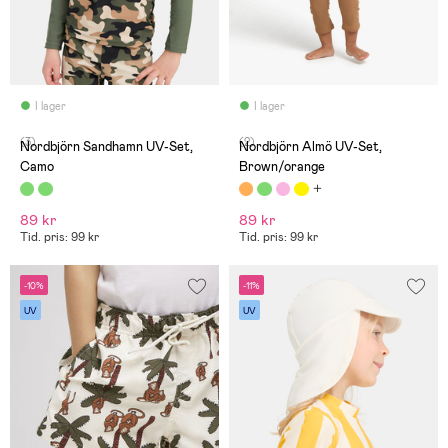
I lager
I lager
(3)
(2)
Nordbjörn Sandhamn UV-Set,
Nordbjörn Almö UV-Set,
Camo
Brown/orange
89 kr
89 kr
Tid. pris: 99 kr
Tid. pris: 99 kr
-10%
-11%
UV
UV