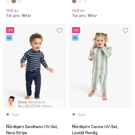
149 kr
149 kr
Tid. pris: 169 kr
Tid. pris: 169 kr
-12%
-13%
UV
UV
Emma
:
Byxorna är
ALLDELES för stora i
midjan i storlek 110/116,
tröjan sitter bra. Min dotter
I lager
I lager
måste ha en tofs i midjan för
att de ska hålla sig uppe, så
(11)
(0)
blir att beställa annat märke
Nordbjørn Sandhamn UV-Set,
Nordbjörn Cecina UV-Set,
tyvärr. Orimligt stora i
Navy Stripe
Ljusblå Randig
midjan.