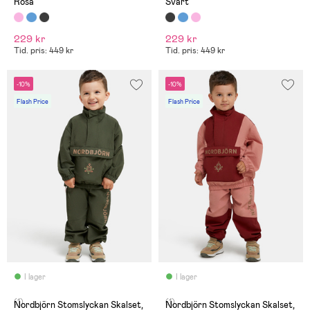
Rosa
Svart
fleece eftersom det står
fleece eftersom det står
det!
det!
229 kr
229 kr
Tid. pris: 449 kr
Tid. pris: 449 kr
-10%
-10%
Flash Price
Flash Price
I lager
I lager
(1)
(1)
Nordbjörn Stomslyckan Skalset,
Nordbjörn Stomslyckan Skalset,