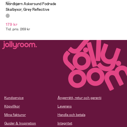
(0)
Nordbjørn Askersund Fodrade
Skalbyxor, Grey Reflective
179 kr
Tid. pris: 269 kr
Kundservice
Ångerrätt, retur och garanti
Köpvillkor
Leverans
Mina fakturor
Handla och betala
Guider & Inspiration
Integritet