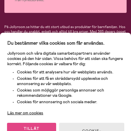
På Jollyroom.se hittar du ett stort utbud av produkter för barnfamiljen.
Hos
oss handlar du snabbt, enkelt och alltid till bra priser.
Med 365 dagars öppet
köp och en mycket kompetent kundtjänst kan du känna dig trygg att handla
hos oss. I vårt sortiment hittar du barnvagnar, bilstolar, kläder för barn och
Du bestämmer vilka cookies som får användas.
baby, produkter för mamman, massor av inspirerande inredning, leksaker,
babyprodukter och mycket mer. Vi erbjuder produkter från välkända
Jollyroom och våra digitala samarbetspartners använder
varumärken så som Britax, Maxi-Cosi, Baby Jogger, BabyBjörn, Didriksons,
cookies på den här sidan. Vissa behövs för att sidan ska fungera
KidKraft, Ergobaby, Philips Avent, Neonate, Cybex, LEGO och många fler.
korrekt. Följande cookies är valbara för dig:
Välkommen in och kika runt i Nordens största barn- och babybutik på nätet!
Cookies för att analysera hur vår webbplats används.
Cookies för att få en skräddarsydd upplevelse och
annonsering av vår webbplats.
Cookies som möjliggör personliga annonser och
rekommendationer via Google.
Kundservice
Cookies för annonsering och sociala medier.
Läs mer om cookies
© 2026 Jollyroom AB. Alla rättigheter reserverade.
TILLÅT