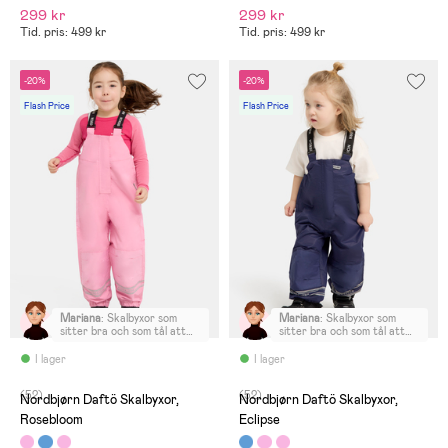
299 kr
299 kr
Tid. pris: 499 kr
Tid. pris: 499 kr
-20%
-20%
Flash Price
Flash Price
Mariana
:
Skalbyxor som
Mariana
:
Skalbyxor som
sitter bra och som tål att
sitter bra och som tål att
lekas i.
lekas i.
I lager
I lager
(52)
(52)
Nordbjørn Daftö Skalbyxor,
Nordbjørn Daftö Skalbyxor,
Rosebloom
Eclipse