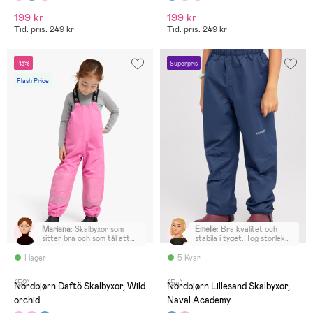
199 kr
199 kr
Tid. pris: 249 kr
Tid. pris: 249 kr
-13%
Superpris
Flash Price
Mariana
:
Skalbyxor som
Emelie
:
Bra kvalitet och
sitter bra och som tål att
stabila i tyget. Tog storlek
lekas i.
122 till dottern som ligger
mellan 122 och 128 och de
I lager
5 Kvar
passade bra och även
utrymme att växa i. Mycket
(52)
(54)
nöjd!
Nordbjørn Daftö Skalbyxor, Wild
Nordbjørn Lillesand Skalbyxor,
orchid
Naval Academy