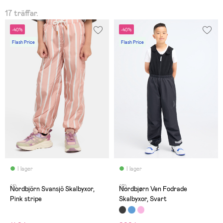
17 träffar.
-40%
-40%
Flash Price
Flash Price
I lager
I lager
(1)
(2)
Nordbjörn Svansjö Skalbyxor,
Nordbjørn Ven Fodrade
Pink stripe
Skalbyxor, Svart