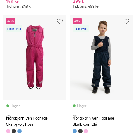
149 kr
299 kr
Tid. pris: 249 kr
Tid. pris: 499 kr
-40%
-40%
Flash Price
Flash Price
I lager
I lager
(2)
(2)
Nordbjørn Ven Fodrade
Nordbjørn Ven Fodrade
Skalbyxor, Rosa
Skalbyxor, Blå