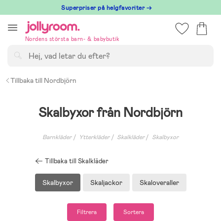
Hoppa
Superpriser på helgfavoriter →
till
innehållet
Nordens största barn- & babybutik
Sök
Tillbaka till Nordbjörn
Skalbyxor från Nordbjörn
Barnkläder
Ytterkläder
Skalkläder
Skalbyxor
Tillbaka till Skalkläder
Skalbyxor
Skaljackor
Skaloveraller
Filtrera
Sortera