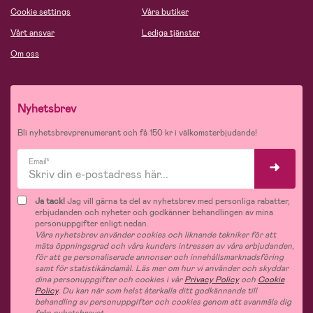
Cookie settings
Våra butiker
Vårt ansvar
Lediga tjänster
Om oss
Nyhetsbrev
Bli nyhetsbrevprenumerant och få 150 kr i välkomsterbjudande!
Email*
Ja tack!
Jag vill gärna ta del av nyhetsbrev med personliga rabatter,
erbjudanden och nyheter och godkänner behandlingen av mina
personuppgifter enligt nedan.
Våra nyhetsbrev använder cookies och liknande tekniker för att
mäta öppningsgrad och våra kunders intressen av våra erbjudanden,
för att ge personaliserade annonser och innehållsmarknadsföring
samt för statistikändamål. Läs mer om hur vi använder och skyddar
dina personuppgifter och cookies i vår
Privacy Policy
och
Cookie
Policy
. Du kan när som helst återkalla ditt godkännande till
behandling av personuppgifter och cookies genom att avanmäla dig
från nyhetsbrevet.