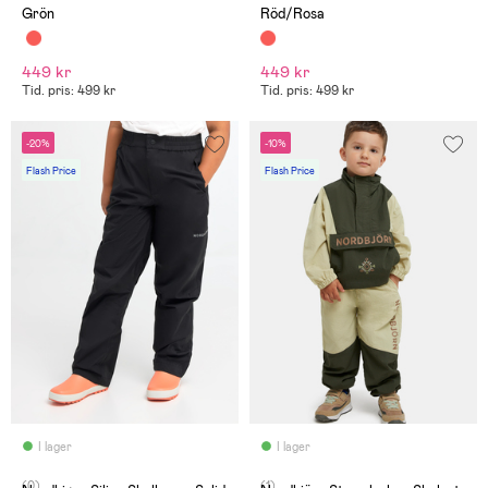
Grön
Röd/Rosa
449 kr
449 kr
Tid. pris: 499 kr
Tid. pris: 499 kr
-20%
-10%
Flash Price
Flash Price
I lager
I lager
(0)
(1)