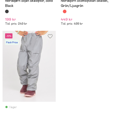
Nordbjørn Siljan Skalbyxor, Solid
Nordbjörn Stomslyckan Skalset,
Black
Grön/Ljusgrön
199 kr
449 kr
Tid. pris: 249 kr
Tid. pris: 499 kr
-33%
Flash Price
I lager