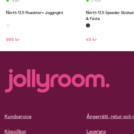
I lager
10 Kvar
(1)
(0)
North 13.5 Roadster+ Joggingkit
North 13.5 Speeder Skidset
& Fäste
995 kr
49 kr
Kundservice
Ångerrätt, retur och 
Köpvillkor
Leverans