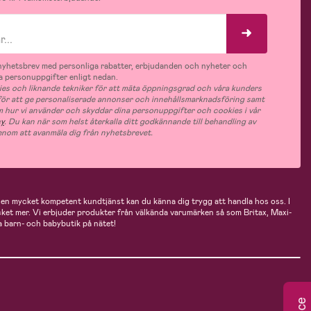
v nyhetsbrev med personliga rabatter, erbjudanden och nyheter och
 personuppgifter enligt nedan.
es och liknande tekniker för att mäta öppningsgrad och våra kunders
 för att ge personaliserade annonser och innehållsmarknadsföring samt
m hur vi använder och skyddar dina personuppgifter och cookies i vår
cy
. Du kan när som helst återkalla ditt godkännande till behandling av
nom att avanmäla dig från nyhetsbrevet.
n mycket kompetent kundtjänst kan du känna dig trygg att handla hos oss. I
cket mer. Vi erbjuder produkter från välkända varumärken så som Britax, Maxi-
 barn- och babybutik på nätet!