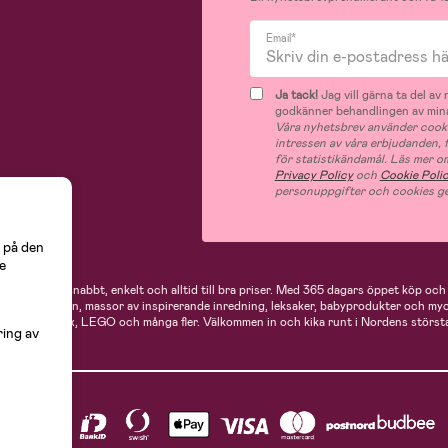
Email*
Ja tack!
Jag vill gärna ta del a
godkänner behandlingen av mina
Våra nyhetsbrev använder cooki
intressen av våra erbjudanden,
för statistikändamål. Läs mer o
Privacy Policy
och
Cookie Poli
personuppgifter och cookies ge
 på den
e
 handlar du snabbt, enkelt och alltid till bra priser.
Med 365 dagars öppet köp och e
ukter för mamman, massor av inspirerande inredning, leksaker, babyprodukter och my
Neonate, Cybex, LEGO och många fler. Välkommen in och kika runt i Nordens största
ring av