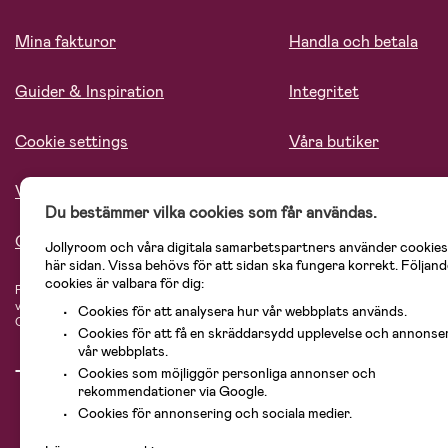
Mina fakturor
Handla och betala
Guider & Inspiration
Integritet
Cookie settings
Våra butiker
Vårt ansvar
Lediga tjänster
Du bestämmer vilka cookies som får användas.
Om oss
Jollyroom och våra digitala samarbetspartners använder cookies
här sidan. Vissa behövs för att sidan ska fungera korrekt. Följand
cookies är valbara för dig:
På Jollyroom.se hittar du ett stort utbud av produkter för barnfamiljen.
Hos oss
vårt sortiment hittar du barnvagnar, bilstolar, kläder för barn och baby, prod
Cookies för att analysera hur vår webbplats används.
Cosi, Baby Jogger, BabyBjörn, Didriksons, KidKraft, Ergobaby, Philips Avent, 
Cookies för att få en skräddarsydd upplevelse och annonse
vår webbplats.
Cookies som möjliggör personliga annonser och
rekommendationer via Google.
Cookies för annonsering och sociala medier.