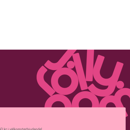
0 kr i välkomsterbjudande!