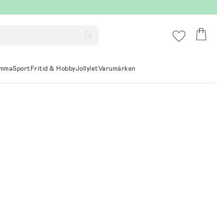
mma
Sport
Fritid & Hobby
Jollylet
Varumärken