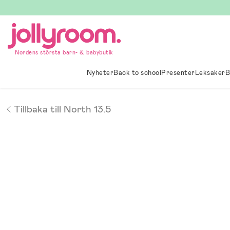
Hoppa
till
innehållet
Nordens största barn- & babybutik
Nyheter
Back to school
Presenter
Leksaker
B
Tillbaka till North 13.5