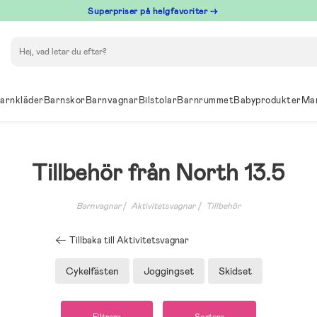
Superpriser på helgfavoriter →
Sök
arnkläder
Barnskor
Barnvagnar
Bilstolar
Barnrummet
Babyprodukter
Ma
Tillbehör från North 13.5
Barnvagnar
Aktivitetsvagnar
Tillbehör
Tillbaka till Aktivitetsvagnar
Cykelfästen
Joggingset
Skidset