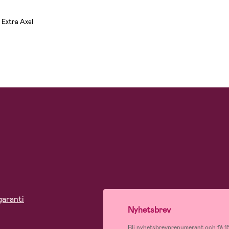
 Extra Axel
garanti
Nyhetsbrev
Bli nyhetsbrevprenumerant och få 15