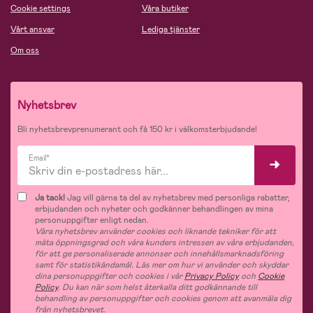
Cookie settings
Våra butiker
Vårt ansvar
Lediga tjänster
Om oss
Nyhetsbrev
Bli nyhetsbrevprenumerant och få 150 kr i välkomsterbjudande!
Email*
Ja tack!
Jag vill gärna ta del av nyhetsbrev med personliga rabatter,
erbjudanden och nyheter och godkänner behandlingen av mina
personuppgifter enligt nedan.
Våra nyhetsbrev använder cookies och liknande tekniker för att
mäta öppningsgrad och våra kunders intressen av våra erbjudanden,
för att ge personaliserade annonser och innehållsmarknadsföring
samt för statistikändamål. Läs mer om hur vi använder och skyddar
dina personuppgifter och cookies i vår
Privacy Policy
och
Cookie
Policy
. Du kan när som helst återkalla ditt godkännande till
behandling av personuppgifter och cookies genom att avanmäla dig
från nyhetsbrevet.