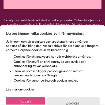
På Jollyroom.se hittar du ett stort utbud av produkter för barnfamiljen.
Hos
oss handlar du snabbt, enkelt och alltid till bra priser.
Med 365 dagars öppet
köp och en mycket kompetent kundtjänst kan du känna dig trygg att handla
hos oss. I vårt sortiment hittar du barnvagnar, bilstolar, kläder för barn och
Du bestämmer vilka cookies som får användas.
baby, produkter för mamman, massor av inspirerande inredning, leksaker,
babyprodukter och mycket mer. Vi erbjuder produkter från välkända
Jollyroom och våra digitala samarbetspartners använder
varumärken så som Britax, Maxi-Cosi, Baby Jogger, BabyBjörn, Didriksons,
cookies på den här sidan. Vissa behövs för att sidan ska fungera
KidKraft, Ergobaby, Philips Avent, Neonate, Cybex, LEGO och många fler.
korrekt. Följande cookies är valbara för dig:
Välkommen in och kika runt i Nordens största barn- och babybutik på nätet!
Cookies för att analysera hur vår webbplats används.
Cookies för att få en skräddarsydd upplevelse och
annonsering av vår webbplats.
Cookies som möjliggör personliga annonser och
rekommendationer via Google.
Kundservice
Cookies för annonsering och sociala medier.
Läs mer om cookies
© 2026 Jollyroom AB. Alla rättigheter reserverade.
TILLÅT
COOKIE-