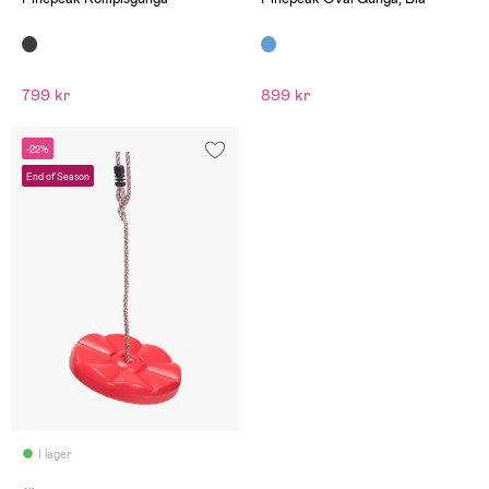
799 kr
899 kr
-22%
End of Season
I lager