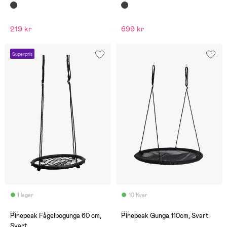
219 kr
699 kr
Superpris
I lager
10 Kvar
(6)
(0)
Pinepeak Fågelbogunga 60 cm,
Pinepeak Gunga 110cm, Svart
Svart