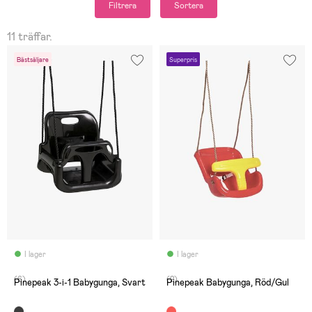
Filtrera
Sortera
11 träffar.
Bästsäljare
Superpris
I lager
I lager
(6)
(2)
Pinepeak 3-i-1 Babygunga, Svart
Pinepeak Babygunga, Röd/Gul