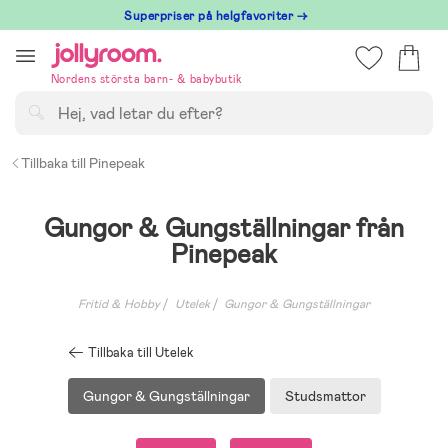
Hoppa
Superpriser på helgfavoriter →
till
innehållet
Nordens största barn- & babybutik
Sök
Tillbaka till Pinepeak
Gungor & Gungställningar från
Pinepeak
Fritid & Hobby
Utelek
Gungor & Gungställningar
Tillbaka till Utelek
Gungor & Gungställningar
Studsmattor