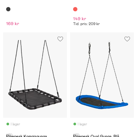
149 kr
169 kr
Tid. pris: 209 kr
I lager
I lager
(19)
(10)
Pinepeak Kompisgunga
Pinepeak Oval Gunga, Blå