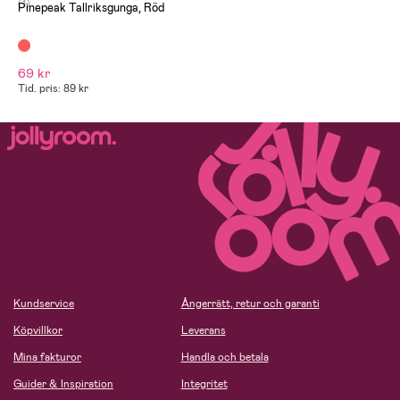
(1)
Pinepeak Tallriksgunga, Röd
69 kr
Tid. pris: 89 kr
Kundservice
Ångerrätt, retur och garanti
Köpvillkor
Leverans
Mina fakturor
Handla och betala
Guider & Inspiration
Integritet