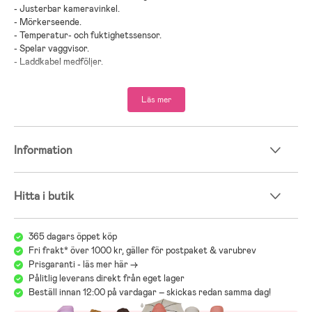
- Justerbar kameravinkel.
- Mörkerseende.
- Temperatur- och fuktighetssensor.
- Spelar vaggvisor.
- Laddkabel medföljer.
- Rekommenderad ålder: Från nyfödd.
Läs mer
;
Information
Hitta i butik
365 dagars öppet köp
Fri frakt* över 1000 kr, gäller för postpaket & varubrev
Prisgaranti - läs mer här ->
Pålitlig leverans direkt från eget lager
Beställ innan 12:00 på vardagar – skickas redan samma dag!