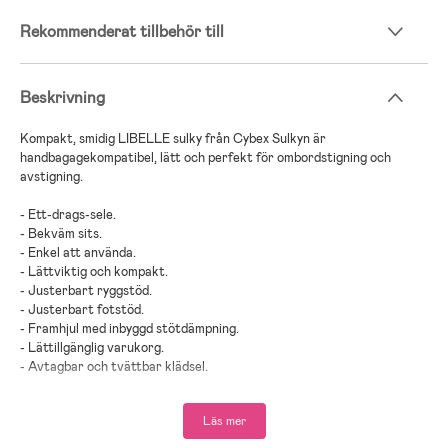
Rekommenderat tillbehör till
Beskrivning
Kompakt, smidig LIBELLE sulky från Cybex Sulkyn är
handbagagekompatibel, lätt och perfekt för ombordstigning och
avstigning.
- Ett-drags-sele.
- Bekväm sits.
- Enkel att använda.
- Lättviktig och kompakt.
- Justerbart ryggstöd.
- Justerbart fotstöd.
- Framhjul med inbyggd stötdämpning.
- Lättillgänglig varukorg.
- Avtagbar och tvättbar klädsel.
- Enkel att fälla ihop och ta med på resan.
- Travelsystem- perfekt för den mobila föräldern.
Läs mer
- Nytt för denna modell: Förbättrad ryggstödposition Vadderad
huvuddel Mesh-struktur på sittdynan och ryggstödet Ny design på