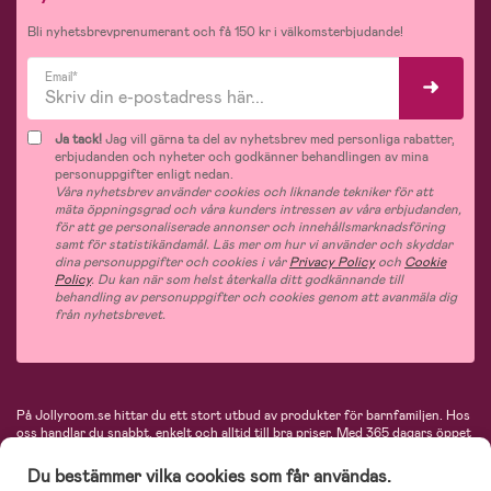
Bli nyhetsbrevprenumerant och få 150 kr i välkomsterbjudande!
Email*
Ja tack!
Jag vill gärna ta del av nyhetsbrev med personliga rabatter,
erbjudanden och nyheter och godkänner behandlingen av mina
personuppgifter enligt nedan.
Våra nyhetsbrev använder cookies och liknande tekniker för att
mäta öppningsgrad och våra kunders intressen av våra erbjudanden,
för att ge personaliserade annonser och innehållsmarknadsföring
samt för statistikändamål. Läs mer om hur vi använder och skyddar
dina personuppgifter och cookies i vår
Privacy Policy
och
Cookie
Policy
. Du kan när som helst återkalla ditt godkännande till
behandling av personuppgifter och cookies genom att avanmäla dig
från nyhetsbrevet.
På Jollyroom.se hittar du ett stort utbud av produkter för barnfamiljen.
Hos
oss handlar du snabbt, enkelt och alltid till bra priser.
Med 365 dagars öppet
köp och en mycket kompetent kundtjänst kan du känna dig trygg att handla
hos oss. I vårt sortiment hittar du barnvagnar, bilstolar, kläder för barn och
Du bestämmer vilka cookies som får användas.
baby, produkter för mamman, massor av inspirerande inredning, leksaker,