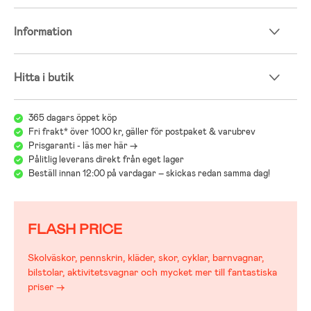
axelvadderingarna.
- Denna produkt kan användas som handbagage hos många flygbolag.
Information
Kontrollera med ditt flygbolag innan incheckning eftersom tillåtna
storlekar kan variera.
- Maxvikt: 22 kg.
Hitta i butik
- Bygel medföljer ej.
- Rekommenderad ålder: Från 6 månader.
365 dagars öppet köp
Barnvagnsguide – hitta rätt vagn för dig och ditt barn
Fri frakt* över 1000 kr, gäller för postpaket & varubrev
Prisgaranti - läs mer här ->
Att välja barnvagn kan kännas överväldigande med många modeller,
Pålitlig leverans direkt från eget lager
märken och funktioner. Vår barnvagnsguide hjälper dig att jämföra
Beställ innan 12:00 på vardagar – skickas redan samma dag!
olika typer av vagnar, säkerhet och praktiska funktioner. Med guiden
blir det enklare att hitta en vagn som är trygg, bekväm och smidig för
både dig och ditt barn.
FLASH PRICE
Jollyrooms Barnvagnsguide
Skolväskor, pennskrin, kläder, skor, cyklar, barnvagnar,
bilstolar, aktivitetsvagnar och mycket mer till fantastiska
priser →