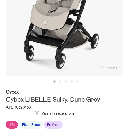
Zooma
Cybex
Cybex LIBELLE Sulky, Dune Grey
Art:
10326136
(0)
Visa alla recensioner
-11%
Flash Price
Fri frakt