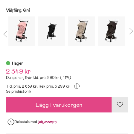
Välj färg:
Grå
I lager
2 349 kr
Du sparar, från tid. pris 290 kr (-11%)
i
Tid. pris: 2 639 kr;
Rek pris: 3 299 kr
Se prishistorik
Lägg i varukorgen
Delbetala
med