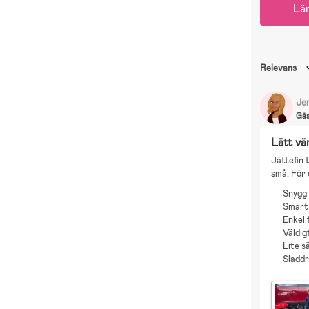
Lä
Relevans
Je
Gä
Lätt vä
Jättefin t
små. För 
Snygg
Smart
Enkel 
Väldig
Lite s
Sladdr