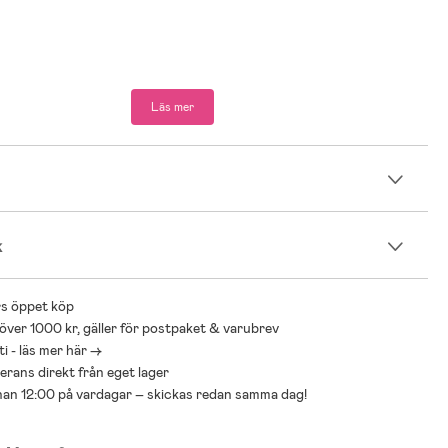
Läs mer
n
k
s öppet köp
 över 1000 kr, gäller för postpaket & varubrev
i - läs mer här ->
everans direkt från eget lager
nnan 12:00 på vardagar – skickas redan samma dag!