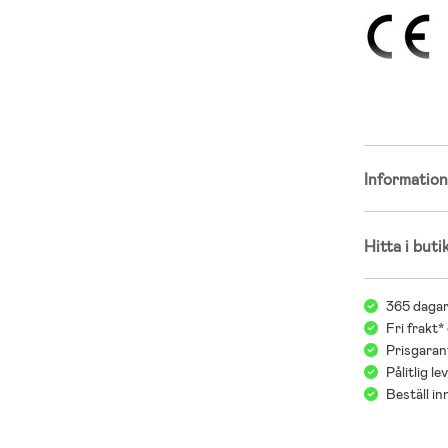
Informatio
Hitta i buti
365 dagar
Fri frakt*
Prisgarant
Pålitlig l
Beställ i