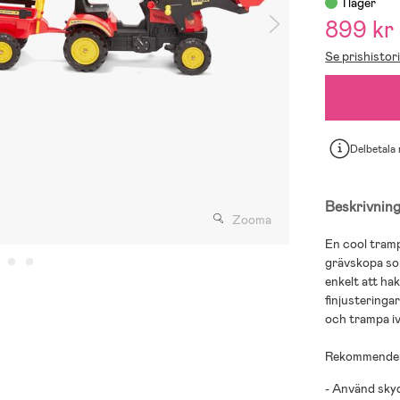
I lager
899 kr
Se prishistor
Delbetala
Beskrivnin
Zooma
En cool tramp
grävskopa som
enkelt att ha
finjusteringa
och trampa i
Rekommendera
- Använd sky