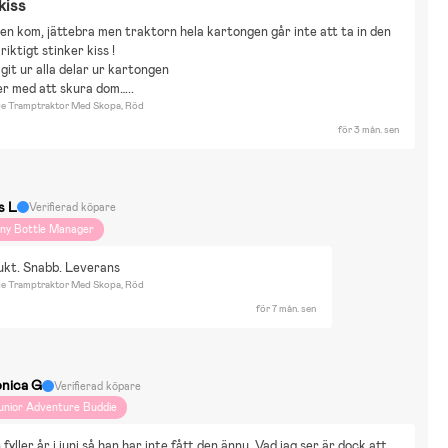
kiss
n kom, jättebra men traktorn hela kartongen går inte att ta in den 
riktigt stinker kiss !
git ur alla delar ur kartongen 
er med att skura dom…..
ge Tramptraktor Med Skopa, Röd
för 3 mån. sen
s L
Verifierad köpare
iny Bottle Manager
ukt. Snabb. Leverans
ge Tramptraktor Med Skopa, Röd
för 7 mån. sen
nica G
Verifierad köpare
unior Adventure Buddie
yller år i juni så han har inte fått den ännu. Vad jag ser är dock att 