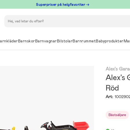
Superpriser på helgfavoriter →
Sök
arnkläder
Barnskor
Barnvagnar
Bilstolar
Barnrummet
Babyprodukter
Ma
Alex's Gar
Alex's
Röd
Art:
100290
Bästsäljare