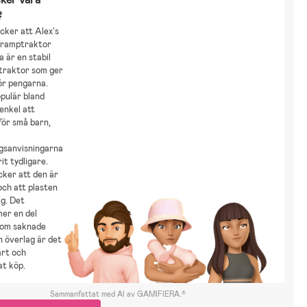
?
cker att Alex's
Tramptraktor
 är en stabil
 traktor som ger
ör pengarna.
pulär bland
enkel att
för små barn,
gsanvisningarna
it tydligare.
cker att den är
 och att plasten
ig. Det
er en del
 om saknade
n överlag är det
ärt och
at köp.
Sammanfattat med AI av GAMIFIERA.®