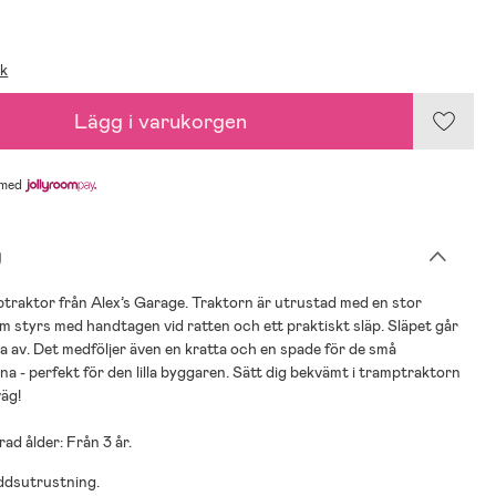
ik
Lägg i varukorgen
med
g
traktor från Alex’s Garage. Traktorn är utrustad med en stor
 styrs med handtagen vid ratten och ett praktiskt släp. Släpet går
ka av. Det medföljer även en kratta och en spade för de små
rna - perfekt för den lilla byggaren. Sätt dig bekvämt i tramptraktorn
väg!
d ålder: Från 3 år.
ddsutrustning.