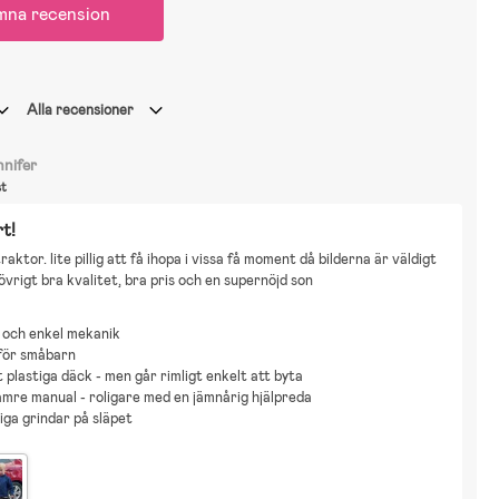
mna recension
Alla recensioner
nnifer
st
rt!
raktor. lite pillig att få ihopa i vissa få moment då bilderna är väldigt 
övrigt bra kvalitet, bra pris och en supernöjd son
 och enkel mekanik
för småbarn
t plastiga däck - men går rimligt enkelt att byta
ämre manual - roligare med en jämnårig hjälpreda
iga grindar på släpet