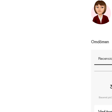
Omdömen
Recensio
Baserat på 
Vad tyc