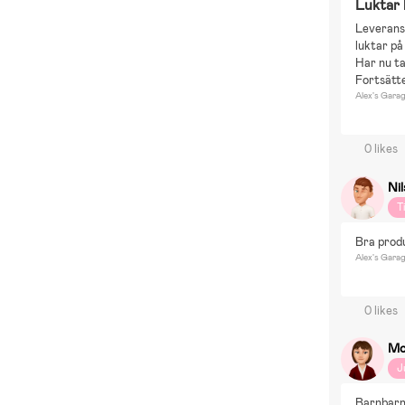
Luktar 
Leveranse
luktar på 
Har nu ta
Fortsätt
Alex's Gara
0 likes
Nil
T
Bra prod
Alex's Gara
0 likes
Mo
J
Barnbarn f