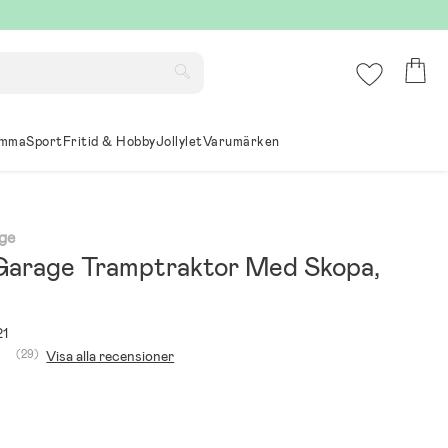
mma
Sport
Fritid & Hobby
Jollylet
Varumärken
age
 Garage Tramptraktor Med Skopa,
21
(29)
Visa alla recensioner