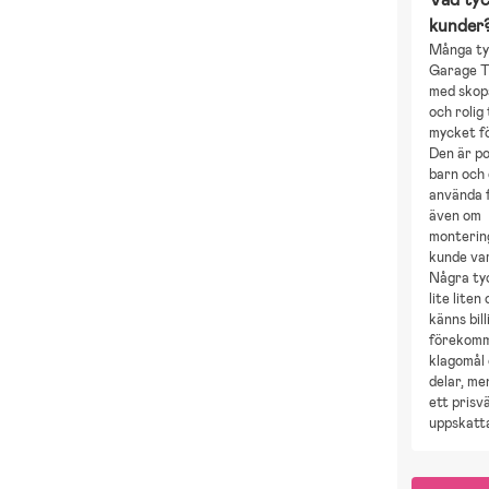
kunder
Många ty
Garage 
med skopa
och rolig
mycket f
Den är po
barn och 
använda 
även om
monterin
kunde var
Några ty
lite liten
känns bill
förekomm
klagomål
delar, me
ett prisv
uppskatt