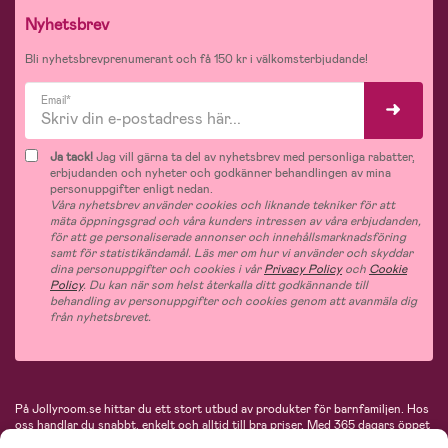
Nyhetsbrev
Bli nyhetsbrevprenumerant och få 150 kr i välkomsterbjudande!
Email*
Ja tack!
Jag vill gärna ta del av nyhetsbrev med personliga rabatter,
erbjudanden och nyheter och godkänner behandlingen av mina
personuppgifter enligt nedan.
Våra nyhetsbrev använder cookies och liknande tekniker för att
mäta öppningsgrad och våra kunders intressen av våra erbjudanden,
för att ge personaliserade annonser och innehållsmarknadsföring
samt för statistikändamål. Läs mer om hur vi använder och skyddar
dina personuppgifter och cookies i vår
Privacy Policy
och
Cookie
Policy
. Du kan när som helst återkalla ditt godkännande till
behandling av personuppgifter och cookies genom att avanmäla dig
från nyhetsbrevet.
På Jollyroom.se hittar du ett stort utbud av produkter för barnfamiljen.
Hos
oss handlar du snabbt, enkelt och alltid till bra priser.
Med 365 dagars öppet
köp och en mycket kompetent kundtjänst kan du känna dig trygg att handla