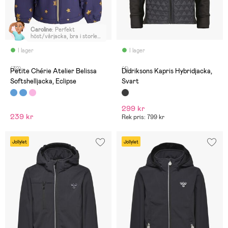
Caroline
:
Perfekt
höst/vårjacka, bra i storlek
och bra kvalite
I lager
I lager
(32)
(1)
Petite Chérie Atelier Belissa
Didriksons Kapris Hybridjacka,
Softshelljacka, Eclipse
Svart
299 kr
239 kr
Rek pris: 799 kr
Jollylet
Jollylet