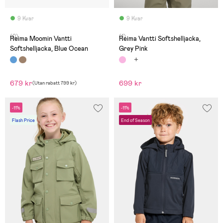
9 Kvar
9 Kvar
(0)
(1)
Reima Moomin Vantti
Reima Vantti Softshelljacka,
Softshelljacka, Blue Ocean
Grey Pink
679 kr
699 kr
(
Utan rabatt
799 kr
)
-11%
-11%
Flash Price
End of Season