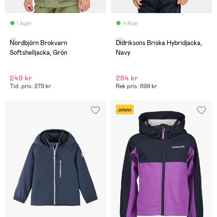
I lager
4 Kvar
(1)
(0)
Nordbjörn Brokvarn
Didriksons Briska Hybridjacka,
Softshelljacka, Grön
Navy
249 kr
284 kr
Tid. pris: 279 kr
Rek pris: 699 kr
Jollylet