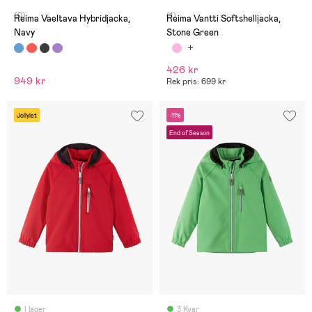
(0)
(1)
Reima Vaeltava Hybridjacka,
Reima Vantti Softshelljacka,
Navy
Stone Green
426 kr
949 kr
Rek pris: 699 kr
Jollylet
-11%
End of Season
I lager
3 Kvar