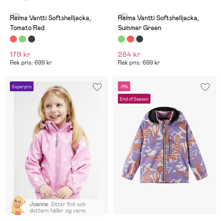
(10)
(10)
Reima Vantti Softshelljacka,
Reima Vantti Softshelljacka,
Tomato Red
Summer Green
179 kr
284 kr
Rek pris: 699 kr
Rek pris: 699 kr
Superpris
-11%
End of Season
Joanna
:
Sitter fint och
dottern håller sig varm.