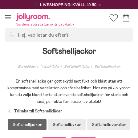
Hoppa
🩷
LIVESHOPPING IKVÄLL 19.30 →
till
innehållet
Nordens största barn- & babybutik
Sök
Softshelljackor
Barnkläder
Ytterkläder
Softshellkläder
Softshelljackor
En softshelljacka ger gott skydd mot fukt och blåst utan att
kompromissa med ventilation och rörelsefrihet. Hos oss på Jollyroom
kan du välja bland flertalet prisvärda softshelljackor för stora och
små, perfekta för massor av utelek!
Tillbaka till Softshellkläder
Softshelljackor
Softshellbyxor
Softshelloveraller