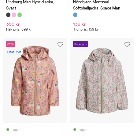
(1)
(3)
Lindberg Mac Hybridjacka,
Nordbjørn Montreal
Svart
Softshelljacka, Space Man
355 kr
139 kr
Rek pris: 899 kr
Tid. pris: 159 kr
-29%
Superpris
Flash Price
I lager
I lager