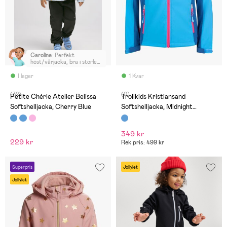
Caroline
:
Perfekt
höst/vårjacka, bra i storlek
och bra kvalite
I lager
1 Kvar
(32)
(0)
Petite Chérie Atelier Belissa
Trollkids Kristiansand
Softshelljacka, Cherry Blue
Softshelljacka, Midnight
Blue/Cerulean
349 kr
229 kr
Rek pris: 499 kr
Superpris
Jollylet
Jollylet