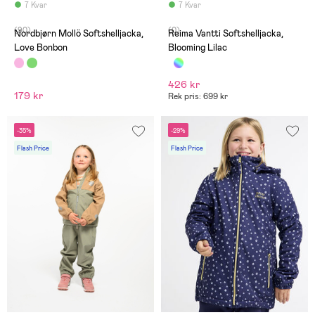
7 Kvar
7 Kvar
(90)
(0)
Nordbjørn Mollö Softshelljacka,
Reima Vantti Softshelljacka,
Love Bonbon
Blooming Lilac
426 kr
179 kr
Rek pris: 699 kr
-35%
-29%
Flash Price
Flash Price