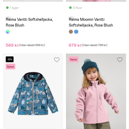
I lager
8 Kvar
(0)
(0)
Reima Vantti Softshelljacka,
Reima Moomin Vantti
Rose Blush
Softshelljacka, Rose Blush
589 kr
679 kr
(
Utan rabatt
699 kr
)
(
Utan rabatt
799 kr
)
-15%
Nyhet
Nyhet