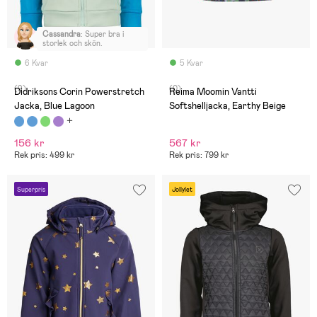
Cassandra
:
Super bra i
storlek och skön.
6 Kvar
5 Kvar
(9)
(0)
Didriksons Corin Powerstretch
Reima Moomin Vantti
Jacka, Blue Lagoon
Softshelljacka, Earthy Beige
156 kr
567 kr
Rek pris: 499 kr
Rek pris: 799 kr
Superpris
Jollylet