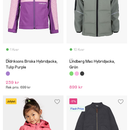
1 Kvar
10 Kvar
(1)
(1)
Didriksons Briska Hybridjacka,
Lindberg Mac Hybridjacka,
Tulip Purple
Grön
239 kr
899 kr
Rek pris: 699 kr
Jollylet
-17%
Flash Price