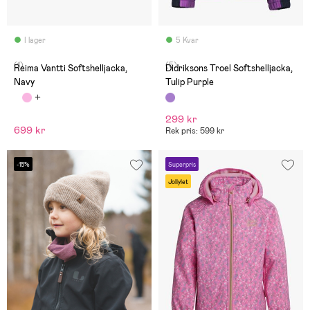
I lager
5 Kvar
(1)
(5)
Reima Vantti Softshelljacka,
Didriksons Troel Softshelljacka,
Navy
Tulip Purple
299 kr
699 kr
Rek pris: 599 kr
-15%
Superpris
Jollylet