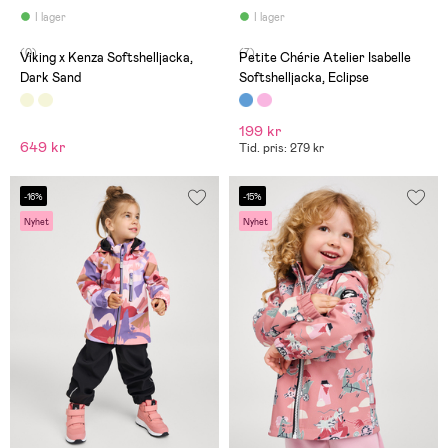
I lager
I lager
(0)
(7)
Viking x Kenza Softshelljacka,
Petite Chérie Atelier Isabelle
Dark Sand
Softshelljacka, Eclipse
199 kr
649 kr
Tid. pris: 279 kr
-16%
-15%
Nyhet
Nyhet