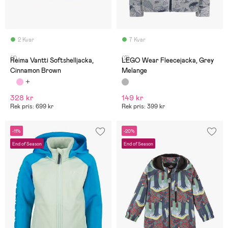
2 Kvar
7 Kvar
(1)
(2)
Reima Vantti Softshelljacka,
LEGO Wear Fleecejacka, Grey
Cinnamon Brown
Melange
328 kr
149 kr
Rek pris: 699 kr
Rek pris: 399 kr
-11%
-20%
End of Season
End of Season