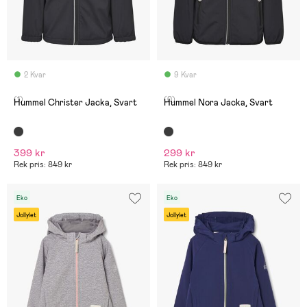
2 Kvar
9 Kvar
(1)
(0)
Hummel Christer Jacka, Svart
Hummel Nora Jacka, Svart
399 kr
299 kr
Rek pris: 849 kr
Rek pris: 849 kr
Eko
Eko
Jollylet
Jollylet