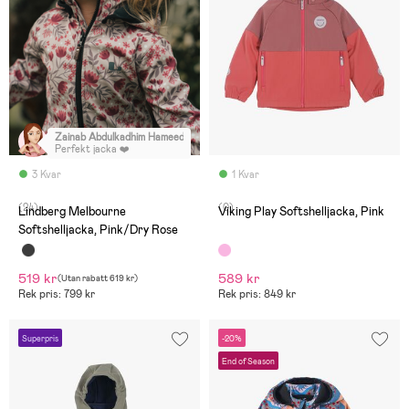
Zainab Abdulkadhim Hameed
:
Perfekt jacka ❤️
3 Kvar
1 Kvar
(24)
(0)
Lindberg Melbourne
Viking Play Softshelljacka, Pink
Softshelljacka, Pink/Dry Rose
519 kr
589 kr
(
Utan rabatt
619 kr
)
Rek pris: 799 kr
Rek pris: 849 kr
Superpris
-20%
End of Season