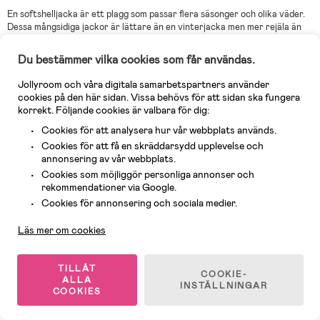
En softshelljacka är ett plagg som passar flera säsonger och olika väder.
Dessa mångsidiga jackor är lättare än en vinterjacka men mer rejäla än
en skaljacka, då de är tillverkade för att ge en perfekt balans mellan
värme, andningsförmåga och rörlighet. De största skillnaderna ligger i att
Du bestämmer vilka cookies som får användas.
en softshelljacka inte endast är vattenavvisande och vindtät, den är
också flexibel och har ett inre foder med isolerande egenskaper. En
Jollyroom och våra digitala samarbetspartners använder
softshelljacka är det perfekta valet för aktiva barn som älskar att
cookies på den här sidan. Vissa behövs för att sidan ska fungera
klättra, hoppa och springa . Vi på Jollyroom erbjuder softshelljackor i
korrekt. Följande cookies är valbara för dig:
olika färger och mönster så att ditt barn kan välja en jacka som är lika
Cookies för att analysera hur vår webbplats används.
motståndskraftig och flexibel som den är snygg.
Cookies för att få en skräddarsydd upplevelse och
annonsering av vår webbplats.
Cookies som möjliggör personliga annonser och
Vilka väder passar en softshelljacka
rekommendationer via Google.
När det gäller funktionella ytterkläder är en softshelljacka av hög
Kundservice
Cookies för annonsering och sociala medier.
kvalitet ett oslagbart val. Dessa jackor är utformade för att klara olika
väderlekar och är perfekta för familjer som gillar att vara utomhus,
Läs mer om cookies
oavsett väder. Då alla softshelljackor har en DWR-beläggning som gör att
vattnet inte kan tränga igenom tyget lika lätt, så kan ditt barn njuta av
sin dag utomhus utan att behöva oroa sig för plötsliga vindbyar eller
TILLÅT
COOKIE-
regnskurar som kan störa leken. Softshelljackor har även ett mjukt,
ALLA
INSTÄLLNINGAR
isolerande lager som ger extra värme under kyligare dagar. I en
COOKIES
softshelljacka hittar du den perfekta följeslagaren för allt från vandring i
bergen till dimmiga morgonturer på lekplatsen.