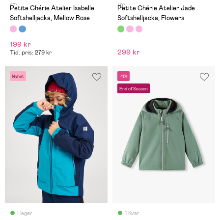
(7)
(9)
Petite Chérie Atelier Isabelle
Petite Chérie Atelier Jade
Softshelljacka, Mellow Rose
Softshelljacka, Flowers
199 kr
299 kr
Tid. pris: 279 kr
Nyhet
-11%
End of Season
I lager
1 Kvar