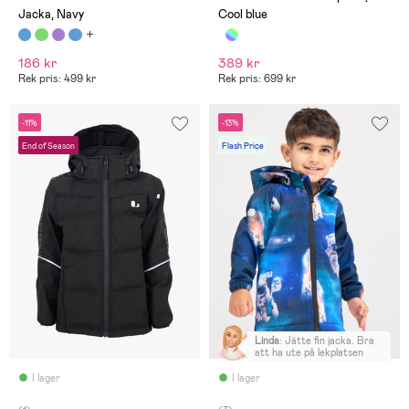
Jacka, Navy
Cool blue
186 kr
389 kr
Rek pris: 499 kr
Rek pris: 699 kr
-11%
-13%
End of Season
Flash Price
Linda
:
Jätte fin jacka. Bra
att ha ute på lekplatsen
I lager
I lager