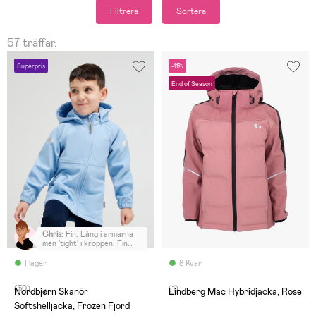
Filtrera
Sortera
57 träffar.
Superpris
-11%
End of Season
Chris
:
Fin. Lång i armarna
men 'tight' i kroppen. Fin
färg, men jag returnerade
den och köpte en mörkare
I lager
8 Kvar
färg istället.
(30)
(1)
Nordbjørn Skanör
Lindberg Mac Hybridjacka, Rose
Softshelljacka, Frozen Fjord