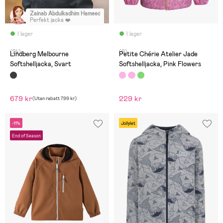
Zainab Abdulkadhim Hameed
:
Perfekt jacka ❤️
I lager
I lager
(24)
(9)
Lindberg Melbourne
Petite Chérie Atelier Jade
Softshelljacka, Svart
Softshelljacka, Pink Flowers
679 kr
229 kr
(
Utan rabatt
799 kr
)
-11%
Jollylet
End of Season