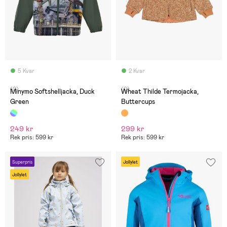
5 Kvar
2 Kvar
(0)
(0)
Minymo Softshelljacka, Duck
Wheat Thilde Termojacka,
Green
Buttercups
249 kr
299 kr
Rek pris: 599 kr
Rek pris: 599 kr
Superpris
Jollylet
Jollylet