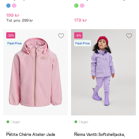
199 kr
179 kr
Tid. pris: 299 kr
-33%
-12%
Flash Price
Flash Price
I lager
I lager
(9)
(1)
Petite Chérie Atelier Jade
Reima Vantti Softshelljacka,