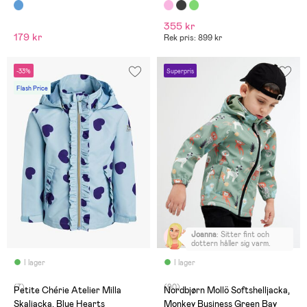
355 kr
179 kr
Rek pris: 899 kr
-33%
Superpris
Flash Price
Joanna
:
Sitter fint och
dottern håller sig varm.
I lager
I lager
(7)
(90)
Petite Chérie Atelier Milla
Nordbjørn Mollö Softshelljacka,
Skaljacka, Blue Hearts
Monkey Business Green Bay