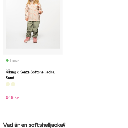
I lager
(0)
Viking x Kenza Softshelljacka,
Sand
649 kr
Vad är en softshelljacka?