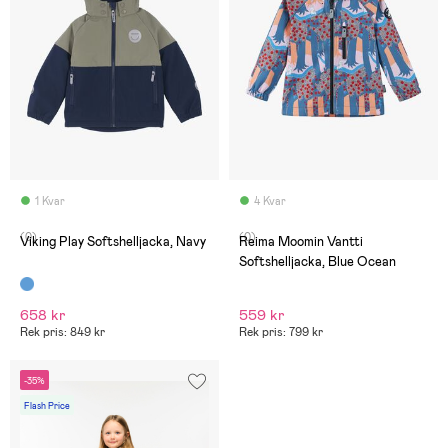
1 Kvar
4 Kvar
(0)
(0)
Viking Play Softshelljacka, Navy
Reima Moomin Vantti
Softshelljacka, Blue Ocean
658 kr
559 kr
Rek pris: 849 kr
Rek pris: 799 kr
-35%
Flash Price