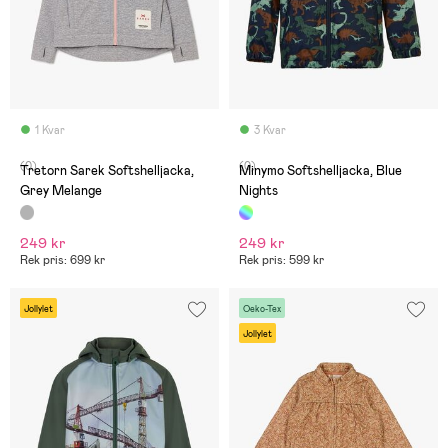
1 Kvar
3 Kvar
(0)
(0)
Tretorn Sarek Softshelljacka,
Minymo Softshelljacka, Blue
Grey Melange
Nights
249 kr
249 kr
Rek pris: 699 kr
Rek pris: 599 kr
Jollylet
Oeko-Tex
Jollylet